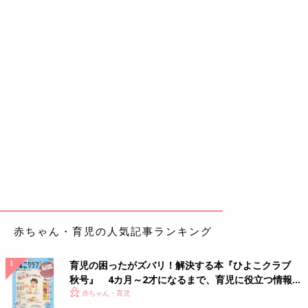
赤ちゃん・育児の人気記事ランキング
育児の困ったがズバリ！解決する本『ひよこクラブ
秋号』 4カ月～2才になるまで、育児に役立つ情報が
いっぱい！
赤ちゃん・育児