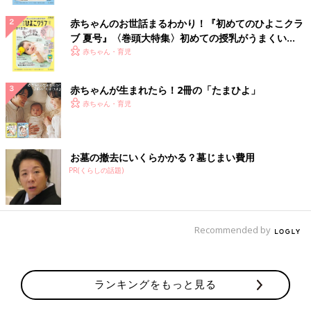
赤ちゃんのお世話まるわかり！『初めてのひよこクラ
ブ 夏号』〈巻頭大特集〉初めての授乳がうまくい
く！ おっぱい・ミルクの基本と夏のトラブル 解決テ
赤ちゃん・育児
ク
赤ちゃんが生まれたら！2冊の「たまひよ」
赤ちゃん・育児
お墓の撤去にいくらかかる？墓じまい費用
PR(くらしの話題)
Recommended by
ランキングをもっと見る