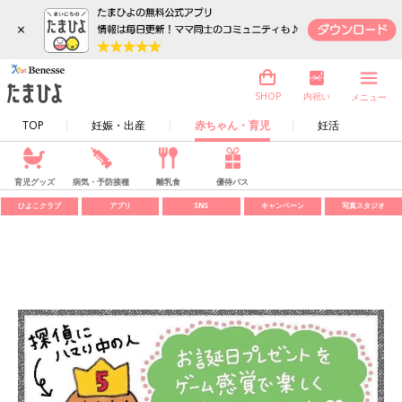
×
内祝い
SHOP
メニュー
TOP
妊娠・出産
赤ちゃん・育児
妊活
育児グッズ
病気・予防接種
離乳食
優待パス
ひよこクラブ
アプリ
SNS
キャンペーン
写真スタジオ