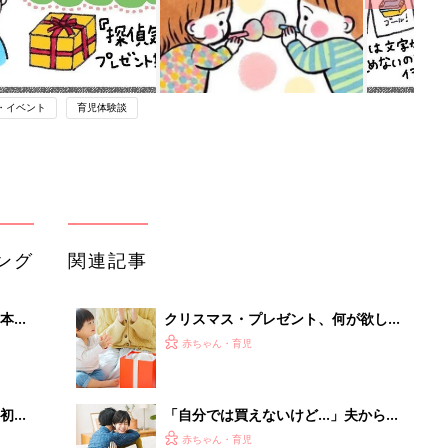
・イベント
育児体験談
ング
関連記事
本
クリスマス・プレゼント、何が欲しい
2才
か子どもに聞く？
赤ちゃん・育児
いっ
初め
「自分では買えないけど…」夫からプ
大特
レゼントされたいものとは？
赤ちゃん・育児