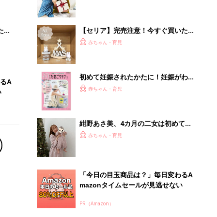
 お
ブル
たま
【セリア】完売注意！今すぐ買いたい
クリスマスグッズ5選
赤ちゃん・育児
初めて妊娠されたかたに！妊娠がわか
るA
ったら最初に読む本『初めてのたまご
赤ちゃん・育児
い
クラブ 夏号』
紺野あさ美、4カ月の二女は初めての
クリスマス！4人の子どもたちへのプ
赤ちゃん・育児
レゼントは？
「今日の目玉商品は？」毎日変わるA
mazonタイムセールが見逃せない
PR（Amazon）