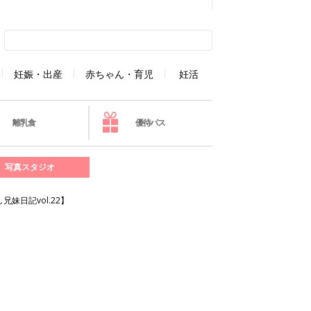
妊娠・出産
赤ちゃん・育児
妊活
離乳食
優待パス
写真スタジオ
日記vol.22】