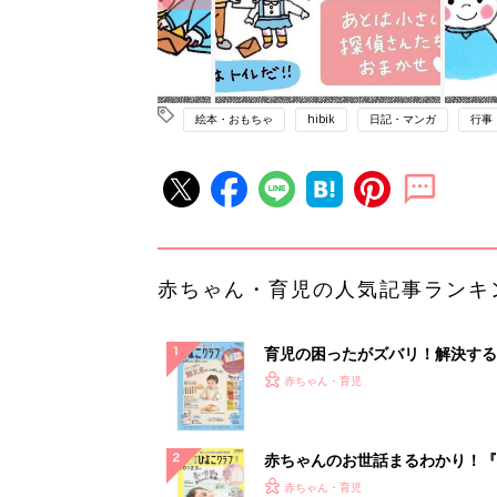
絵本・おもちゃ
hibik
日記・マンガ
行事
赤ちゃん・育児の人気記事ランキ
育児の困ったがズバリ！解決する
『ひよこクラブ 秋号』 4カ月～
赤ちゃん・育児
になるまで、育児に役立つ情報が
ぱい！
赤ちゃんのお世話まるわかり！『
てのひよこクラブ 夏号』〈巻頭
赤ちゃん・育児