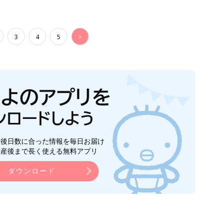
3
4
5
>
生後日数に合った情報を毎日お届け
ら産後まで長く使える無料アプリ
ダウンロード