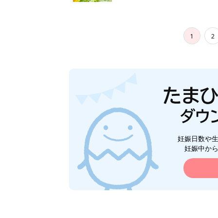
1
2
妊娠日数や
妊娠中か