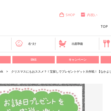
SHOP
内祝い
TOP
き
名づけ
出産準備
SNS
キャンペーン
bik
クリスマスにもおススメ？！宝探しでプレゼントゲット大作戦！【なかよし兄妹