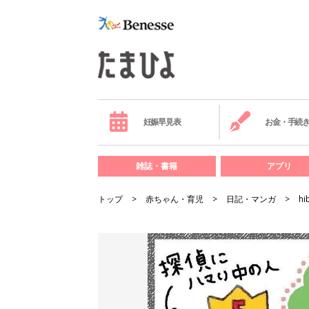
妊娠早見表
お金・手続
雑誌・書籍
アプリ
トップ
赤ちゃん・育児
日記・マンガ
hi