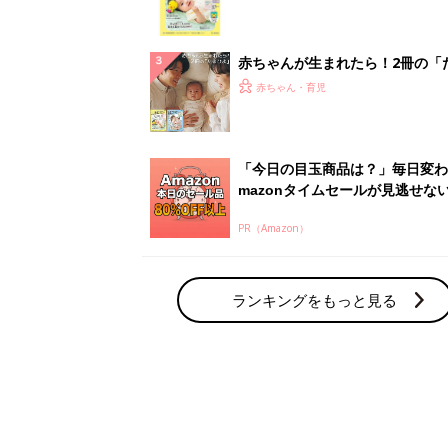
集〉初めての授乳がうまくいく！
っぱい・ミルクの基本と夏のトラ
解決テク
赤ちゃんが生まれたら！2冊の「
ひよ」
赤ちゃん・育児
「今日の目玉商品は？」毎日変わ
mazonタイムセールが見逃せな
PR（Amazon）
ランキングをもっと見る