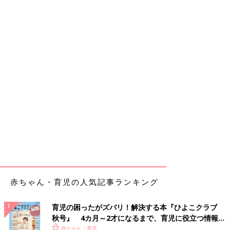
赤ちゃん・育児の人気記事ランキング
育児の困ったがズバリ！解決する本『ひよこクラブ
秋号』 4カ月～2才になるまで、育児に役立つ情報が
いっぱい！
赤ちゃん・育児