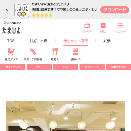
×
内祝い
SHOP
メニュー
TOP
妊娠・出産
赤ちゃん・育児
妊活
育児グッズ
病気・予防接種
離乳食
優待パス
ひよこクラブ
アプリ
SNS
キャンペーン
写真スタジオ