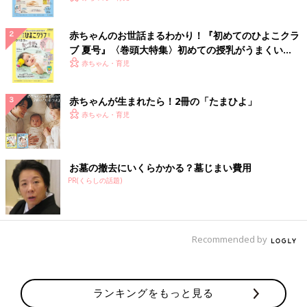
赤ちゃんのお世話まるわかり！『初めてのひよこクラ
ブ 夏号』〈巻頭大特集〉初めての授乳がうまくい
く！ おっぱい・ミルクの基本と夏のトラブル 解決テ
赤ちゃん・育児
ク
赤ちゃんが生まれたら！2冊の「たまひよ」
赤ちゃん・育児
お墓の撤去にいくらかかる？墓じまい費用
PR(くらしの話題)
Recommended by
ランキングをもっと見る