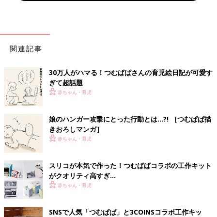
関連記事
30万人がハマる！つむぱぱさんの育児絵日記が可愛す
ぎて超話題
赤ちゃん・育児
娘のハンガー攻撃にとった行動とは…?! ［つむぱぱ描
きおろしマンガ］
赤ちゃん・育児
スリコが本気で作った！つむぱぱコラボの工作キット
がクオリティ高すぎ…
赤ちゃん・育児
SNSで人気「つむぱぱ」と3COINSコラボ工作キッ