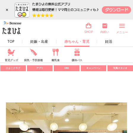
×
内祝い
SHOP
メニュー
TOP
妊娠・出産
赤ちゃん・育児
妊活
育児グッズ
病気・予防接種
離乳食
優待パス
ひよこクラブ
アプリ
SNS
キャンペーン
写真スタジオ