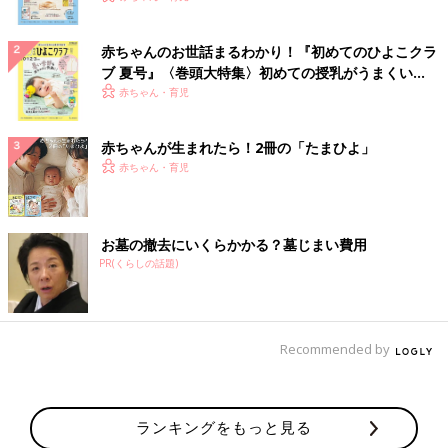
赤ちゃんのお世話まるわかり！『初めてのひよこクラ
ブ 夏号』〈巻頭大特集〉初めての授乳がうまくい
く！ おっぱい・ミルクの基本と夏のトラブル 解決テ
赤ちゃん・育児
ク
赤ちゃんが生まれたら！2冊の「たまひよ」
赤ちゃん・育児
お墓の撤去にいくらかかる？墓じまい費用
PR(くらしの話題)
Recommended by
ランキングをもっと見る