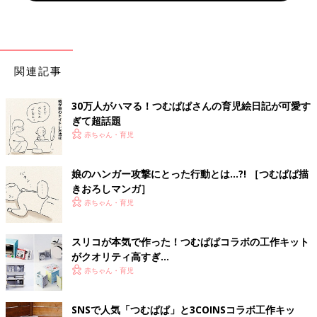
関連記事
30万人がハマる！つむぱぱさんの育児絵日記が可愛す
ぎて超話題
赤ちゃん・育児
娘のハンガー攻撃にとった行動とは…?! ［つむぱぱ描
きおろしマンガ］
赤ちゃん・育児
スリコが本気で作った！つむぱぱコラボの工作キット
がクオリティ高すぎ…
赤ちゃん・育児
SNSで人気「つむぱぱ」と3COINSコラボ工作キッ