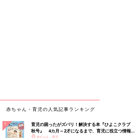
赤ちゃん・育児の人気記事ランキング
育児の困ったがズバリ！解決する本『ひよこクラブ
秋号』 4カ月～2才になるまで、育児に役立つ情報が
いっぱい！
赤ちゃん・育児