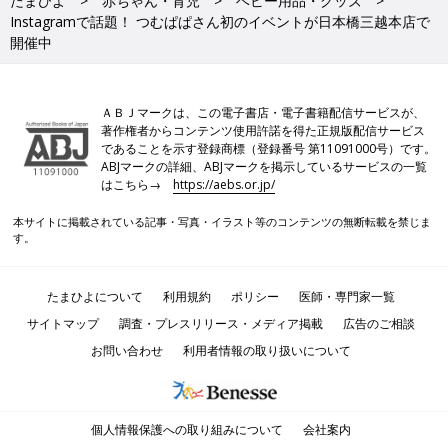
たまひよ
赤ちゃん・育児
ベビー用品・グッズ
Instagramで話題！ つむぱぱさん初のイベントが日本橋三越本店で
開催中
ＡＢＪマークは、この電子書店・電子書籍配信サービスが、
著作権者からコンテンツ使用許諾を得た正規版配信サービス
であることを示す登録商標（登録番号 第11091000号）です。
ABJマークの詳細、ABJマークを掲示しているサービスの一覧
はこちら→
https://aebs.or.jp/
本サイトに掲載されている記事・写真・イラスト等のコンテンツの無断転載を禁じま
す。
たまひよについて
利用規約
ポリシー
医師・専門家一覧
サイトマップ
調査・プレスリリース・メディア掲載
広告のご相談
お問い合わせ
利用者情報の取り扱いについて
個人情報保護への取り組みについて
会社案内