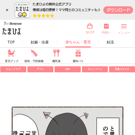
×
内祝い
SHOP
メニュー
TOP
妊娠・出産
赤ちゃん・育児
妊活
育児グッズ
病気・予防接種
離乳食
優待パス
ひよこクラブ
アプリ
SNS
キャンペーン
写真スタジオ