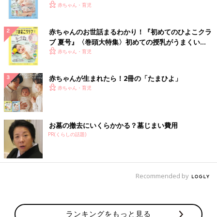
いっぱい！
赤ちゃん・育児
赤ちゃんのお世話まるわかり！『初めてのひよこクラ
ブ 夏号』〈巻頭大特集〉初めての授乳がうまくい
く！ おっぱい・ミルクの基本と夏のトラブル 解決テ
赤ちゃん・育児
ク
赤ちゃんが生まれたら！2冊の「たまひよ」
赤ちゃん・育児
お墓の撤去にいくらかかる？墓じまい費用
PR(くらしの話題)
Recommended by
ランキングをもっと見る