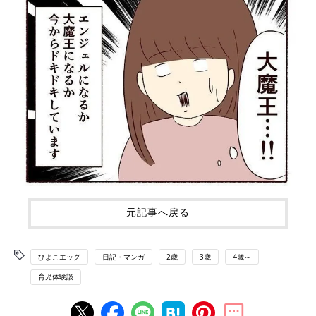
元記事へ戻る
ひよこエッグ
日記・マンガ
2歳
3歳
4歳～
育児体験談