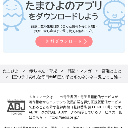
妊娠日数や生後日数に合った情報を毎日お届け
妊娠中から産後まで長く使える無料アプリ
無料ダウンロード
たまひよ
赤ちゃん・育児
日記・マンガ
宮瀬とまと
[三つ子まみれな毎日#46]三つ子と冬のネンネ～鬼ごっこ編～
ＡＢＪマークは、この電子書店・電子書籍配信サービスが、
著作権者からコンテンツ使用許諾を得た正規版配信サービス
であることを示す登録商標（登録番号 第11091000号）です。
ABJマークの詳細、ABJマークを掲示しているサービスの一覧
はこちら→
https://aebs.or.jp/
本サイトに掲載されている記事・写真・イラスト等のコンテンツの無断転載を禁じま