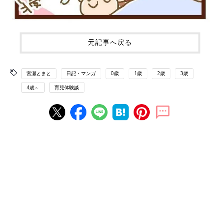
元記事へ戻る
宮瀬とまと
日記・マンガ
0歳
1歳
2歳
3歳
4歳～
育児体験談