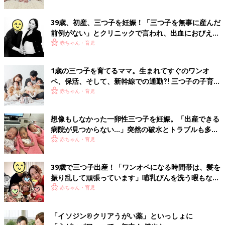
39歳、初産、三つ子を妊娠！「三つ子を無事に産んだ
前例がない」とクリニックで言われ、出血におびえる
日々…【桑子英里アナ・インタビュー】
赤ちゃん・育児
1歳の三つ子を育てるママ。生まれてすぐのワンオ
ペ、保活、そして、新幹線での通勤⁈ 三つ子の子育て
のリアル【多胎育児体験談】
赤ちゃん・育児
想像もしなかった一卵性三つ子を妊娠。「出産できる
病院が見つからない…」突然の破水とトラブルも多数
経験！【体験談】
赤ちゃん・育児
39歳で三つ子出産！「ワンオペになる時間帯は、髪を
振り乱して頑張っています」哺乳びんを洗う暇もない
怒涛の育児とは！？【桑子英里アナ・インタビュー】
赤ちゃん・育児
「イソジン®クリアうがい薬」といっしょに