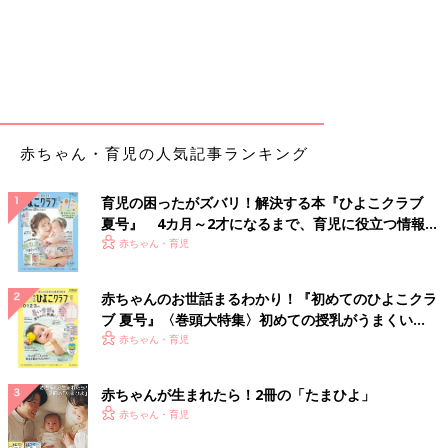
赤ちゃん・育児の人気記事ランキング
育児の困ったがズバリ！解決する本『ひよこクラブ
夏号』 4カ月～2才になるまで、育児に役立つ情報が
いっぱい！
赤ちゃん・育児
赤ちゃんのお世話まるわかり！『初めてのひよこクラ
ブ 夏号』〈巻頭大特集〉初めての授乳がうまくい
く！ おっぱい・ミルクの基本と夏のトラブル 解決テ
赤ちゃん・育児
ク
赤ちゃんが生まれたら！2冊の「たまひよ」
赤ちゃん・育児