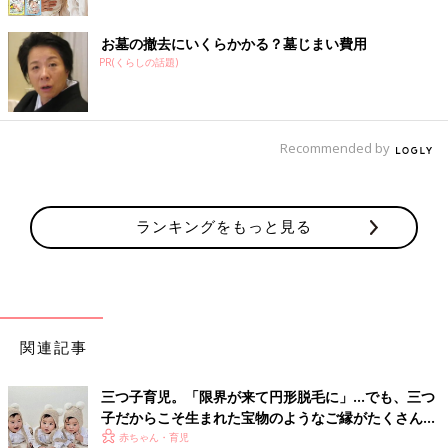
お墓の撤去にいくらかかる？墓じまい費用
PR(くらしの話題)
Recommended by
ランキングをもっと見る
関連記事
三つ子育児。「限界が来て円形脱毛に」…でも、三つ
子だからこそ生まれた宝物のようなご縁がたくさん！
【体験談】
赤ちゃん・育児