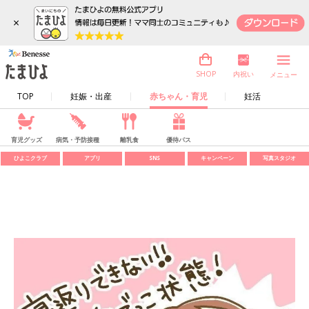
×
内祝い
SHOP
メニュー
TOP
妊娠・出産
赤ちゃん・育児
妊活
育児グッズ
病気・予防接種
離乳食
優待パス
ひよこクラブ
アプリ
SNS
キャンペーン
写真スタジオ