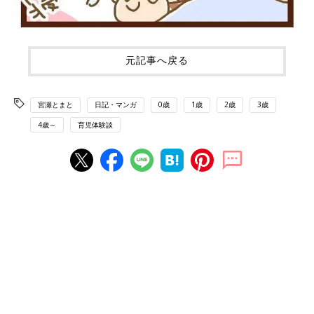
元記事へ戻る
宮瀬とまと
日記・マンガ
0歳
1歳
2歳
3歳
4歳～
育児体験談