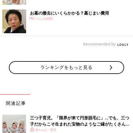
お墓の撤去にいくらかかる？墓じまい費用
PR(くらしの話題)
Recommended by
ランキングをもっと見る
関連記事
三つ子育児。「限界が来て円形脱毛に」…でも、三つ
子だからこそ生まれた宝物のようなご縁がたくさん！
【体験談】
赤ちゃん・育児