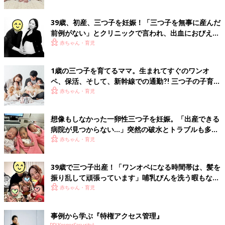
39歳、初産、三つ子を妊娠！「三つ子を無事に産んだ
前例がない」とクリニックで言われ、出血におびえる
日々…【桑子英里アナ・インタビュー】
赤ちゃん・育児
1歳の三つ子を育てるママ。生まれてすぐのワンオ
ペ、保活、そして、新幹線での通勤⁈ 三つ子の子育て
のリアル【多胎育児体験談】
赤ちゃん・育児
想像もしなかった一卵性三つ子を妊娠。「出産できる
病院が見つからない…」突然の破水とトラブルも多数
経験！【体験談】
赤ちゃん・育児
39歳で三つ子出産！「ワンオペになる時間帯は、髪を
振り乱して頑張っています」哺乳びんを洗う暇もない
怒涛の育児とは！？【桑子英里アナ・インタビュー】
赤ちゃん・育児
事例から学ぶ『特権アクセス管理』