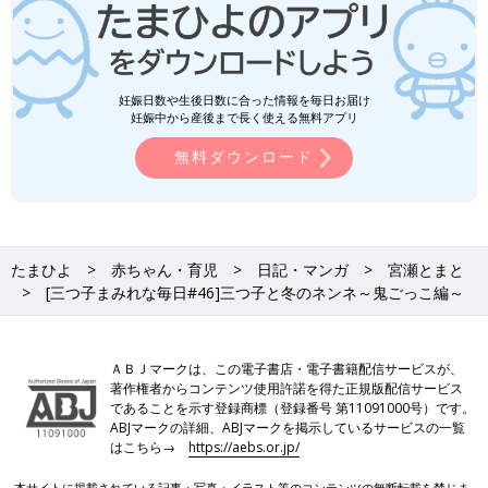
妊娠日数や生後日数に合った情報を毎日お届け
妊娠中から産後まで長く使える無料アプリ
無料ダウンロード
たまひよ
赤ちゃん・育児
日記・マンガ
宮瀬とまと
[三つ子まみれな毎日#46]三つ子と冬のネンネ～鬼ごっこ編～
ＡＢＪマークは、この電子書店・電子書籍配信サービスが、
著作権者からコンテンツ使用許諾を得た正規版配信サービス
であることを示す登録商標（登録番号 第11091000号）です。
ABJマークの詳細、ABJマークを掲示しているサービスの一覧
はこちら→
https://aebs.or.jp/
本サイトに掲載されている記事・写真・イラスト等のコンテンツの無断転載を禁じま