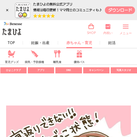
×
内祝い
SHOP
メニュー
TOP
妊娠・出産
赤ちゃん・育児
妊活
育児グッズ
病気・予防接種
離乳食
優待パス
ひよこクラブ
アプリ
SNS
キャンペーン
写真スタジオ