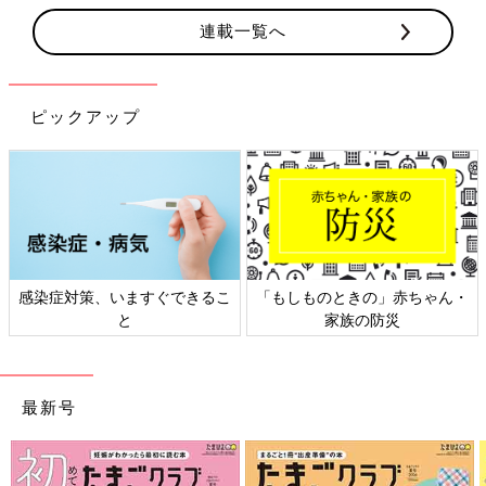
連載一覧へ
ピックアップ
の」赤ちゃん・
日本外来小児科学会リーフレッ
六星占術 細木か
防災
ト検討会
相談
最新号