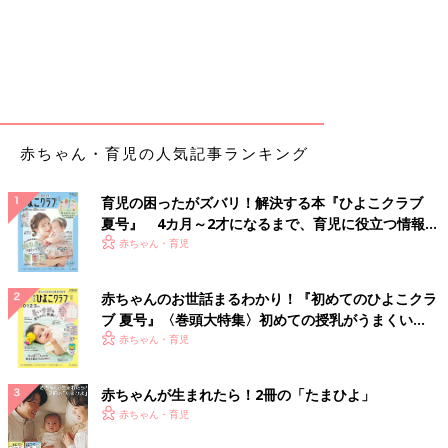
赤ちゃん・育児の人気記事ランキング
育児の困ったがズバリ！解決する本『ひよこクラブ
夏号』 4カ月～2才になるまで、育児に役立つ情報が
いっぱい！
赤ちゃん・育児
赤ちゃんのお世話まるわかり！『初めてのひよこクラ
ブ 夏号』〈巻頭大特集〉初めての授乳がうまくい
く！ おっぱい・ミルクの基本と夏のトラブル 解決テ
赤ちゃん・育児
ク
赤ちゃんが生まれたら！2冊の「たまひよ」
赤ちゃん・育児