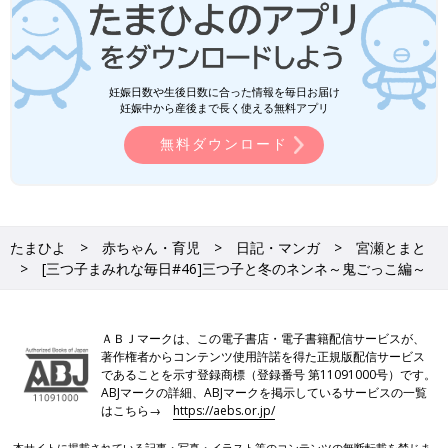
妊娠日数や生後日数に合った情報を毎日お届け
妊娠中から産後まで長く使える無料アプリ
無料ダウンロード
たまひよ
赤ちゃん・育児
日記・マンガ
宮瀬とまと
[三つ子まみれな毎日#46]三つ子と冬のネンネ～鬼ごっこ編～
ＡＢＪマークは、この電子書店・電子書籍配信サービスが、
著作権者からコンテンツ使用許諾を得た正規版配信サービス
であることを示す登録商標（登録番号 第11091000号）です。
ABJマークの詳細、ABJマークを掲示しているサービスの一覧
はこちら→
https://aebs.or.jp/
本サイトに掲載されている記事・写真・イラスト等のコンテンツの無断転載を禁じま