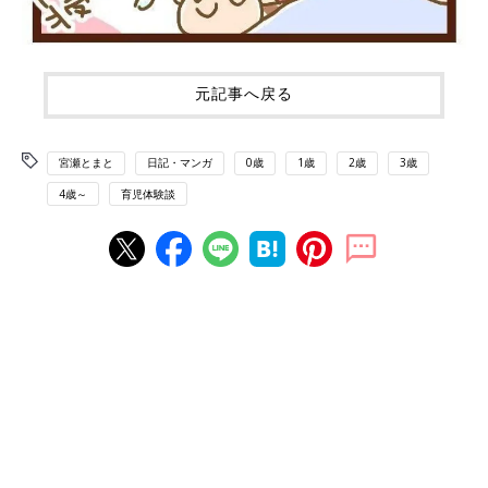
元記事へ戻る
宮瀬とまと
日記・マンガ
0歳
1歳
2歳
3歳
4歳～
育児体験談