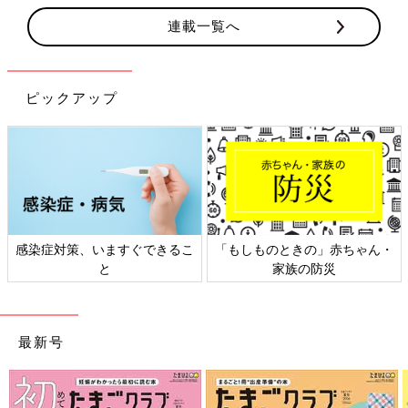
連載一覧へ
ピックアップ
きの」赤ちゃん・
日本外来小児科学会リーフレッ
六星占術 細木か
の防災
ト検討会
相
最新号