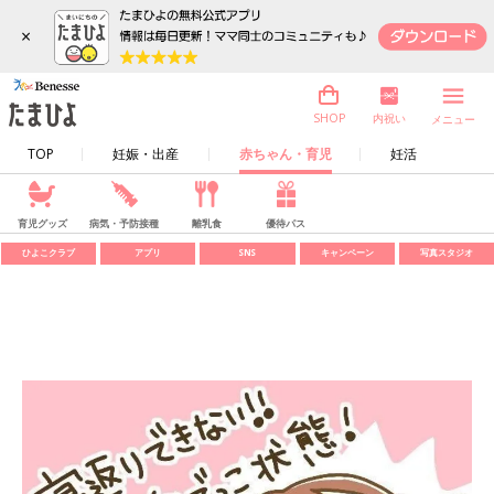
×
内祝い
SHOP
メニュー
TOP
妊娠・出産
赤ちゃん・育児
妊活
育児グッズ
病気・予防接種
離乳食
優待パス
ひよこクラブ
アプリ
SNS
キャンペーン
写真スタジオ