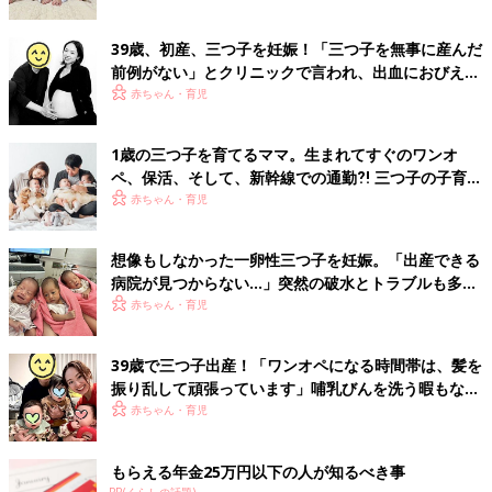
39歳、初産、三つ子を妊娠！「三つ子を無事に産んだ
前例がない」とクリニックで言われ、出血におびえる
日々…【桑子英里アナ・インタビュー】
赤ちゃん・育児
1歳の三つ子を育てるママ。生まれてすぐのワンオ
ペ、保活、そして、新幹線での通勤⁈ 三つ子の子育て
のリアル【多胎育児体験談】
赤ちゃん・育児
想像もしなかった一卵性三つ子を妊娠。「出産できる
病院が見つからない…」突然の破水とトラブルも多数
経験！【体験談】
赤ちゃん・育児
39歳で三つ子出産！「ワンオペになる時間帯は、髪を
振り乱して頑張っています」哺乳びんを洗う暇もない
怒涛の育児とは！？【桑子英里アナ・インタビュー】
赤ちゃん・育児
もらえる年金25万円以下の人が知るべき事