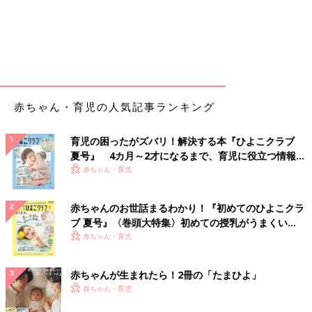
赤ちゃん・育児の人気記事ランキング
育児の困ったがズバリ！解決する本『ひよこクラブ
夏号』 4カ月～2才になるまで、育児に役立つ情報が
いっぱい！
赤ちゃん・育児
赤ちゃんのお世話まるわかり！『初めてのひよこクラ
ブ 夏号』〈巻頭大特集〉初めての授乳がうまくい
く！ おっぱい・ミルクの基本と夏のトラブル 解決テ
赤ちゃん・育児
ク
赤ちゃんが生まれたら！2冊の「たまひよ」
赤ちゃん・育児