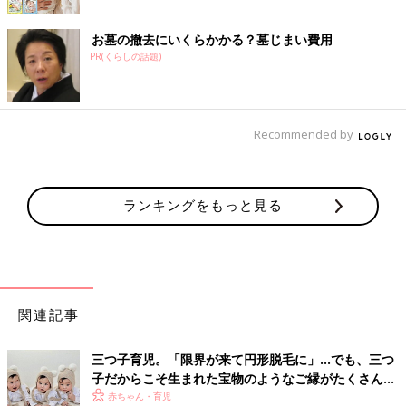
お墓の撤去にいくらかかる？墓じまい費用
PR(くらしの話題)
Recommended by
ランキングをもっと見る
関連記事
三つ子育児。「限界が来て円形脱毛に」…でも、三つ
子だからこそ生まれた宝物のようなご縁がたくさん！
【体験談】
赤ちゃん・育児