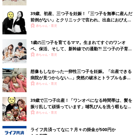
39歳、初産、三つ子を妊娠！「三つ子を無事に産んだ
前例がない」とクリニックで言われ、出血におびえる
日々…【桑子英里アナ・インタビュー】
赤ちゃん・育児
1歳の三つ子を育てるママ。生まれてすぐのワンオ
ペ、保活、そして、新幹線での通勤⁈ 三つ子の子育て
のリアル【多胎育児体験談】
赤ちゃん・育児
想像もしなかった一卵性三つ子を妊娠。「出産できる
病院が見つからない…」突然の破水とトラブルも多数
経験！【体験談】
赤ちゃん・育児
39歳で三つ子出産！「ワンオペになる時間帯は、髪を
振り乱して頑張っています」哺乳びんを洗う暇もない
怒涛の育児とは！？【桑子英里アナ・インタビュー】
赤ちゃん・育児
ライフ共済ってなに？月々の掛金が500円か