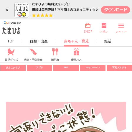
×
内祝い
SHOP
メニュー
TOP
妊娠・出産
赤ちゃん・育児
妊活
育児グッズ
病気・予防接種
離乳食
優待パス
ひよこクラブ
アプリ
SNS
キャンペーン
写真スタジオ