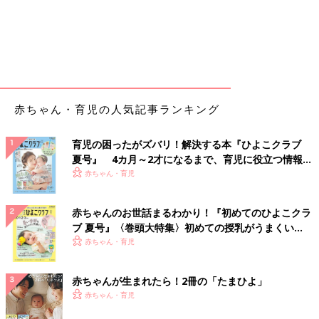
赤ちゃん・育児の人気記事ランキング
育児の困ったがズバリ！解決する本『ひよこクラブ
夏号』 4カ月～2才になるまで、育児に役立つ情報が
いっぱい！
赤ちゃん・育児
赤ちゃんのお世話まるわかり！『初めてのひよこクラ
ブ 夏号』〈巻頭大特集〉初めての授乳がうまくい
く！ おっぱい・ミルクの基本と夏のトラブル 解決テ
赤ちゃん・育児
ク
赤ちゃんが生まれたら！2冊の「たまひよ」
赤ちゃん・育児