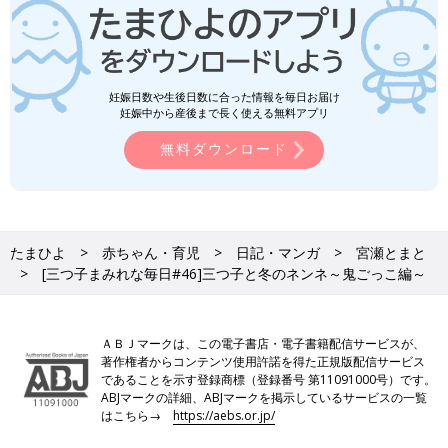
妊娠日数や生後日数に合った情報を毎日お届け
妊娠中から産後まで長く使える無料アプリ
無料ダウンロード
たまひよ
赤ちゃん・育児
日記・マンガ
宮瀬とまと
[三つ子まみれな毎日#46]三つ子と冬のネンネ～鬼ごっこ編～
ＡＢＪマークは、この電子書店・電子書籍配信サービスが、
著作権者からコンテンツ使用許諾を得た正規版配信サービス
であることを示す登録商標（登録番号 第11091000号）です。
ABJマークの詳細、ABJマークを掲示しているサービスの一覧
はこちら→
https://aebs.or.jp/