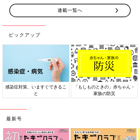
連載一覧へ
ピックアップ
・
日本外来小児科学会リーフレッ
六星占術 細木かおりさんの人
ト検討会
相談
最新号