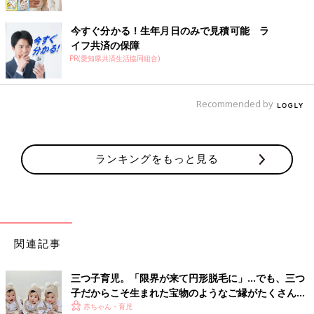
今すぐ分かる！生年月日のみで見積可能 ラ
イフ共済の保障
PR(愛知県共済生活協同組合)
Recommended by
ランキングをもっと見る
関連記事
三つ子育児。「限界が来て円形脱毛に」…でも、三つ
子だからこそ生まれた宝物のようなご縁がたくさん！
【体験談】
赤ちゃん・育児