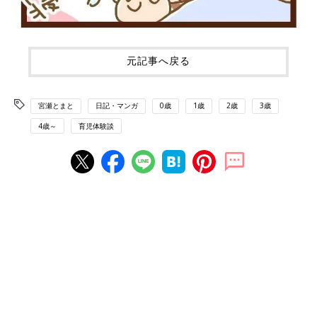
元記事へ戻る
宮瀬とまと
日記・マンガ
0歳
1歳
2歳
3歳
4歳～
育児体験談