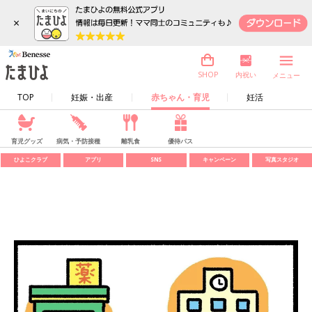
×
内祝い
SHOP
メニュー
TOP
妊娠・出産
赤ちゃん・育児
妊活
育児グッズ
病気・予防接種
離乳食
優待パス
ひよこクラブ
アプリ
SNS
キャンペーン
写真スタジオ