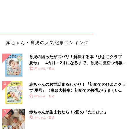
赤ちゃん・育児の人気記事ランキング
育児の困ったがズバリ！解決する本『ひよこクラブ
夏号』 4カ月～2才になるまで、育児に役立つ情報が
いっぱい！
赤ちゃん・育児
赤ちゃんのお世話まるわかり！『初めてのひよこクラ
ブ 夏号』〈巻頭大特集〉初めての授乳がうまくい
く！ おっぱい・ミルクの基本と夏のトラブル 解決テ
赤ちゃん・育児
ク
赤ちゃんが生まれたら！2冊の「たまひよ」
赤ちゃん・育児