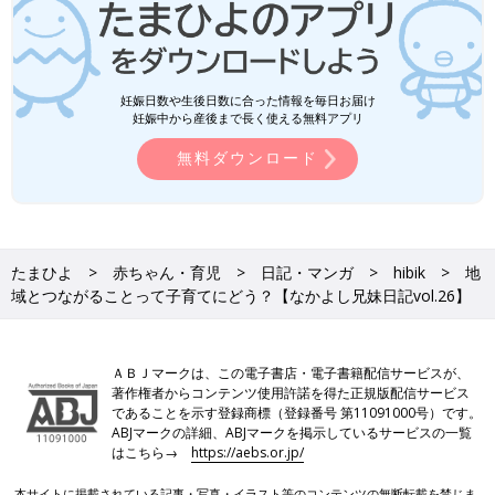
妊娠日数や生後日数に合った情報を毎日お届け
妊娠中から産後まで長く使える無料アプリ
無料ダウンロード
たまひよ
赤ちゃん・育児
日記・マンガ
hibik
地
域とつながることって子育てにどう？【なかよし兄妹日記vol.26】
ＡＢＪマークは、この電子書店・電子書籍配信サービスが、
著作権者からコンテンツ使用許諾を得た正規版配信サービス
であることを示す登録商標（登録番号 第11091000号）です。
ABJマークの詳細、ABJマークを掲示しているサービスの一覧
はこちら→
https://aebs.or.jp/
本サイトに掲載されている記事・写真・イラスト等のコンテンツの無断転載を禁じま