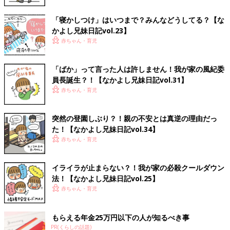
「寝かしつけ」はいつまで？みんなどうしてる？【な
かよし兄妹日記vol.23】
赤ちゃん・育児
「ばか」って言った人は許しません！我が家の風紀委
員長誕生？！【なかよし兄妹日記vol.31】
赤ちゃん・育児
突然の登園しぶり？！親の不安とは真逆の理由だっ
た！【なかよし兄妹日記vol.34】
赤ちゃん・育児
イライラが止まらない？！我が家の必殺クールダウン
法！【なかよし兄妹日記vol.25】
赤ちゃん・育児
もらえる年金25万円以下の人が知るべき事
PR(くらしの話題)