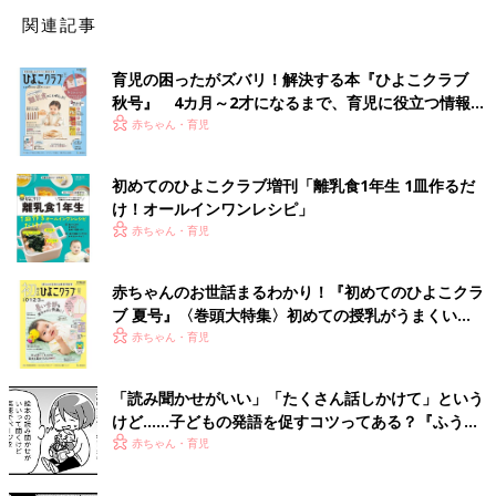
関連記事
育児の困ったがズバリ！解決する本『ひよこクラブ
秋号』 4カ月～2才になるまで、育児に役立つ情報が
いっぱい！
赤ちゃん・育児
初めてのひよこクラブ増刊「離乳食1年生 1皿作るだ
け！オールインワン​レシピ」
赤ちゃん・育児
赤ちゃんのお世話まるわかり！『初めてのひよこクラ
ブ 夏号』〈巻頭大特集〉初めての授乳がうまくい
く！ おっぱい・ミルクの基本と夏のトラブル 解決テ
赤ちゃん・育児
ク
「読み聞かせがいい」「たくさん話しかけて」という
けど……子どもの発語を促すコツってある？『ふうふ
う子育て ＃64』
赤ちゃん・育児