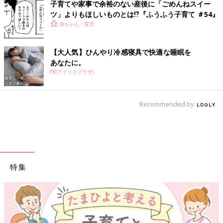
子育てや家事で余裕のない産後に「ごめんねスイー
ツ」よりもほしいものとは⁉︎『ふうふう子育て ＃54』
赤ちゃん・育児
【大人気】ひんやり冷感寝具で快適な睡眠を
あなたに。
PR(アイリスプラザ)
Recommended by
特集