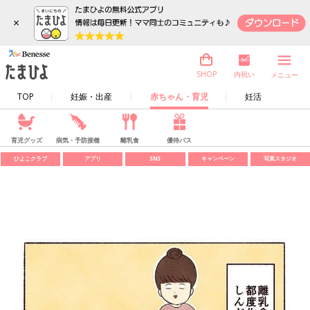
×
内祝い
SHOP
メニュー
TOP
妊娠・出産
赤ちゃん・育児
妊活
育児グッズ
病気・予防接種
離乳食
優待パス
ひよこクラブ
アプリ
SNS
キャンペーン
写真スタジオ