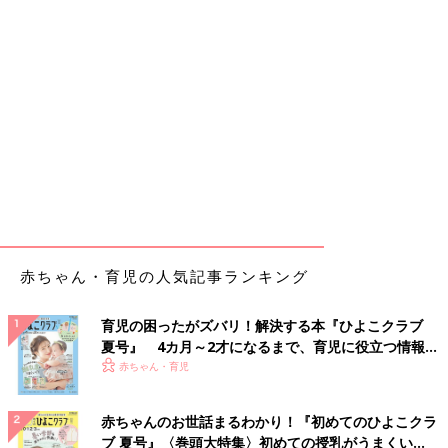
赤ちゃん・育児の人気記事ランキング
育児の困ったがズバリ！解決する本『ひよこクラブ
夏号』 4カ月～2才になるまで、育児に役立つ情報が
いっぱい！
赤ちゃん・育児
赤ちゃんのお世話まるわかり！『初めてのひよこクラ
ブ 夏号』〈巻頭大特集〉初めての授乳がうまくい