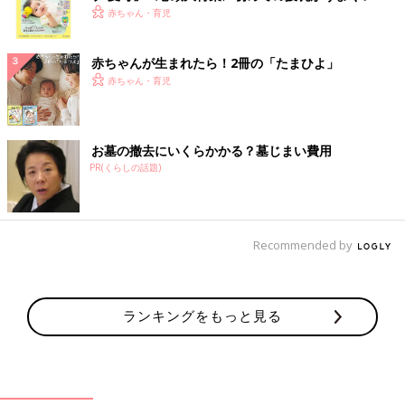
く！ おっぱい・ミルクの基本と夏のトラブル 解決テ
赤ちゃん・育児
ク
赤ちゃんが生まれたら！2冊の「たまひよ」
赤ちゃん・育児
お墓の撤去にいくらかかる？墓じまい費用
PR(くらしの話題)
Recommended by
ランキングをもっと見る