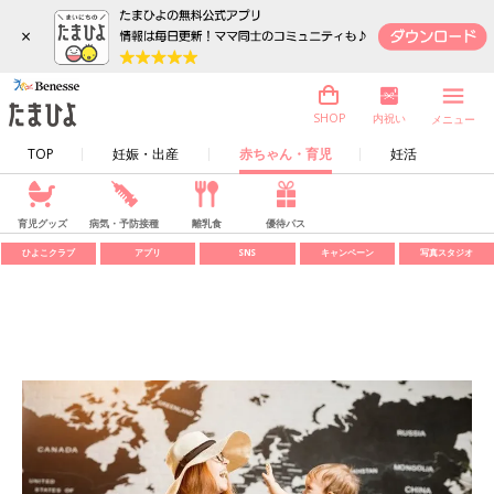
×
内祝い
SHOP
メニュー
TOP
妊娠・出産
赤ちゃん・育児
妊活
育児グッズ
病気・予防接種
離乳食
優待パス
ひよこクラブ
アプリ
SNS
キャンペーン
写真スタジオ