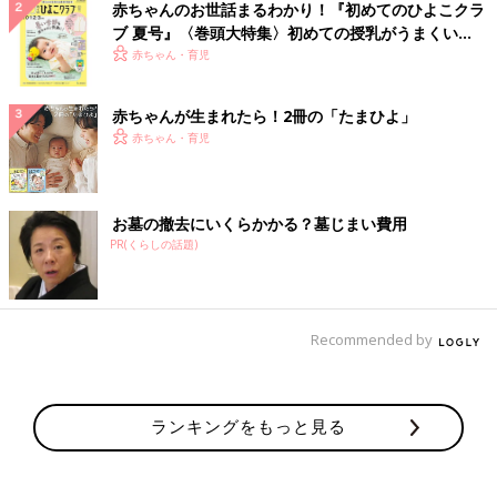
赤ちゃんのお世話まるわかり！『初めてのひよこクラ
ブ 夏号』〈巻頭大特集〉初めての授乳がうまくい
く！ おっぱい・ミルクの基本と夏のトラブル 解決テ
赤ちゃん・育児
ク
赤ちゃんが生まれたら！2冊の「たまひよ」
赤ちゃん・育児
お墓の撤去にいくらかかる？墓じまい費用
PR(くらしの話題)
Recommended by
ランキングをもっと見る