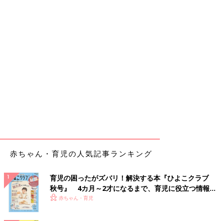
赤ちゃん・育児の人気記事ランキング
育児の困ったがズバリ！解決する本『ひよこクラブ
秋号』 4カ月～2才になるまで、育児に役立つ情報が
いっぱい！
赤ちゃん・育児