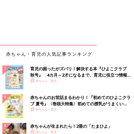
赤ちゃん・育児の人気記事ランキング
育児の困ったがズバリ！解決する本『ひよこクラブ
秋号』 4カ月～2才になるまで、育児に役立つ情報が
いっぱい！
赤ちゃん・育児
赤ちゃんのお世話まるわかり！『初めてのひよこクラ
ブ 夏号』〈巻頭大特集〉初めての授乳がうまくい
く！ おっぱい・ミルクの基本と夏のトラブル 解決テ
赤ちゃん・育児
ク
赤ちゃんが生まれたら！2冊の「たまひよ」
赤ちゃん・育児