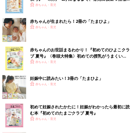
いっぱい！
赤ちゃん・育児
赤ちゃんが生まれたら！2冊の「たまひよ」
赤ちゃん・育児
赤ちゃんのお世話まるわかり！『初めてのひよこクラ
ブ 夏号』〈巻頭大特集〉初めての授乳がうまくい
く！ おっぱい・ミルクの基本と夏のトラブル 解決テ
赤ちゃん・育児
ク
妊娠中に読みたい！3冊の「たまひよ」
赤ちゃん・育児
初めて妊娠されたかたに！妊娠がわかったら最初に読
む本『初めてのたまごクラブ 夏号』
赤ちゃん・育児