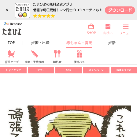
×
内祝い
SHOP
メニュー
TOP
妊娠・出産
赤ちゃん・育児
妊活
育児グッズ
病気・予防接種
離乳食
優待パス
ひよこクラブ
アプリ
SNS
キャンペーン
写真スタジオ