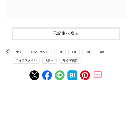
元記事へ戻る
マォ
日記・マンガ
0歳
1歳
2歳
3歳
ライフスタイル
4歳～
育児体験談