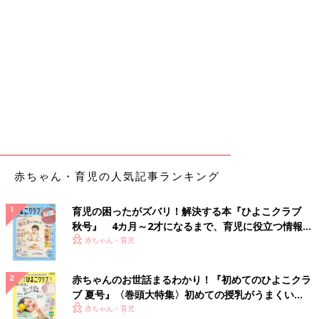
赤ちゃん・育児の人気記事ランキング
育児の困ったがズバリ！解決する本『ひよこクラブ
秋号』 4カ月～2才になるまで、育児に役立つ情報が
いっぱい！
赤ちゃん・育児
赤ちゃんのお世話まるわかり！『初めてのひよこクラ
ブ 夏号』〈巻頭大特集〉初めての授乳がうまくい
く！ おっぱい・ミルクの基本と夏のトラブル 解決テ
赤ちゃん・育児