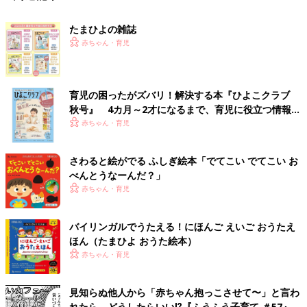
たまひよの雑誌
赤ちゃん・育児
育児の困ったがズバリ！解決する本『ひよこクラブ
秋号』 4カ月～2才になるまで、育児に役立つ情報が
いっぱい！
赤ちゃん・育児
さわると絵がでる ふしぎ絵本「でてこい でてこい お
べんとうなーんだ？」
赤ちゃん・育児
バイリンガルでうたえる！にほんご えいご おうたえ
ほん（たまひよ おうた絵本）
赤ちゃん・育児
見知らぬ他人から「赤ちゃん抱っこさせて〜」と言わ
れたら、どうしたらいい⁉︎『ふうふう子育て ＃57』