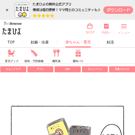
×
内祝い
SHOP
メニュー
TOP
妊娠・出産
赤ちゃん・育児
妊活
育児グッズ
病気・予防接種
離乳食
優待パス
ひよこクラブ
アプリ
SNS
キャンペーン
写真スタジオ