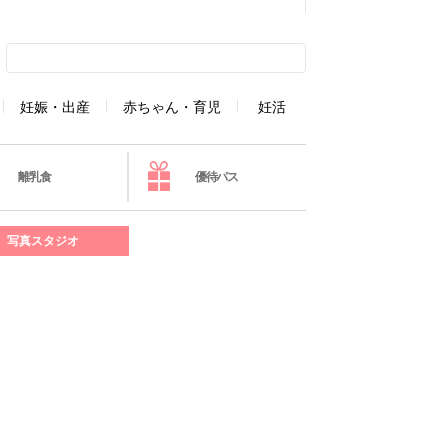
妊娠・出産
赤ちゃん・育児
妊活
離乳食
優待パス
写真スタジオ