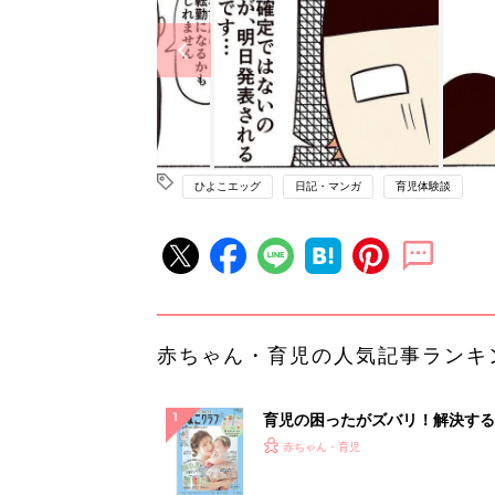
ひよこエッグ
日記・マンガ
育児体験談
赤ちゃん・育児の人気記事ランキ
育児の困ったがズバリ！解決する
『ひよこクラブ 夏号』 4カ月～
赤ちゃん・育児
になるまで、育児に役立つ情報が
ぱい！