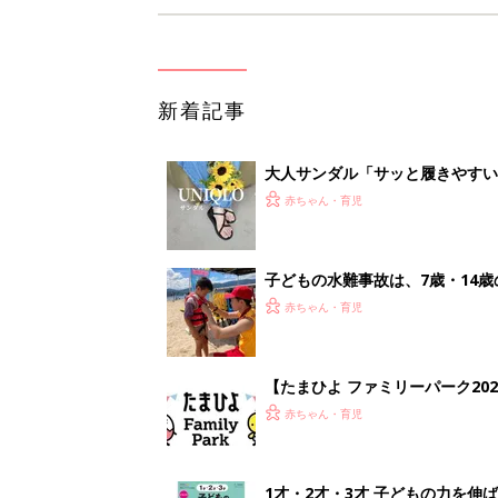
新着記事
大人サンダル「サッと履きやすい
赤ちゃん・育児
子どもの水難事故は、7歳・14
まねく【専門家】
赤ちゃん・育児
【たまひよ ファミリーパーク20
赤ちゃん・育児
1才・2才・3才 子どもの力を伸