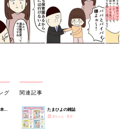
ング
関連記事
本
たまひよの雑誌
2才
赤ちゃん・育児
いっ