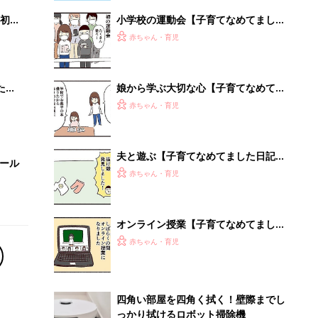
初め
小学校の運動会【子育てなめてました
大特
日記#146】
赤ちゃん・育児
 お
ブル
たま
娘から学ぶ大切な心【子育てなめてま
した日記#144】
赤ちゃん・育児
夫と遊ぶ【子育てなめてました日記
セール
#132】
赤ちゃん・育児
オンライン授業【子育てなめてました
日記#136】
赤ちゃん・育児
四角い部屋を四角く拭く！壁際までし
っかり拭けるロボット掃除機