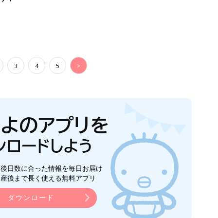
3
4
5
>
生後日数に合った情報を毎日お届け
ら産後まで長く使える無料アプリ
ダウンロード