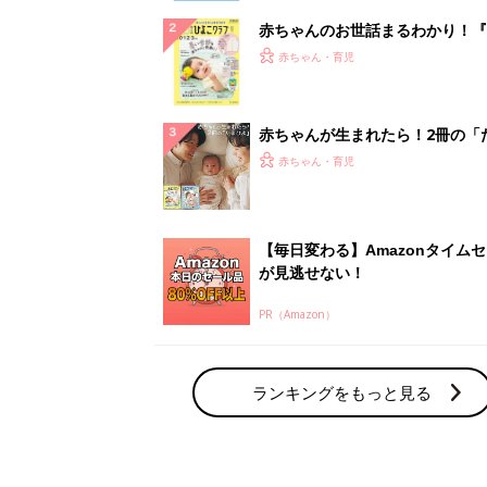
赤ちゃんのお世話まるわかり！『
てのひよこクラブ 夏号』〈巻頭
赤ちゃん・育児
集〉初めての授乳がうまくいく！
っぱい・ミルクの基本と夏のトラ
解決テク
赤ちゃんが生まれたら！2冊の「
ひよ」
赤ちゃん・育児
【毎日変わる】Amazonタイム
が見逃せない！
PR（Amazon）
ランキングをもっと見る