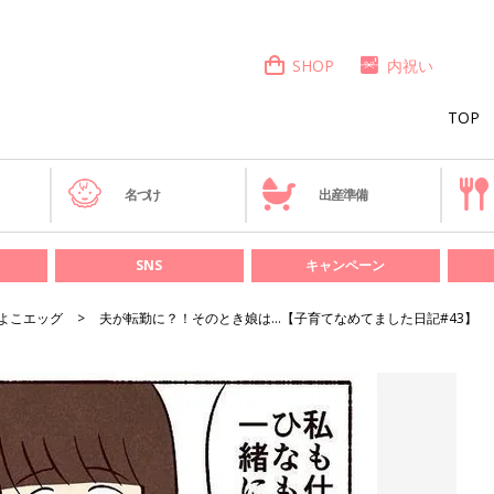
SHOP
内祝い
TOP
き
名づけ
出産準備
SNS
キャンペーン
よこエッグ
夫が転勤に？！そのとき娘は…【子育てなめてました日記#43】