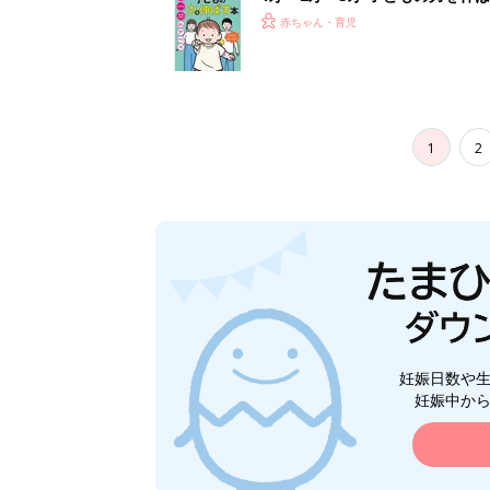
赤ちゃん・育児
1
2
妊娠日数や
妊娠中か