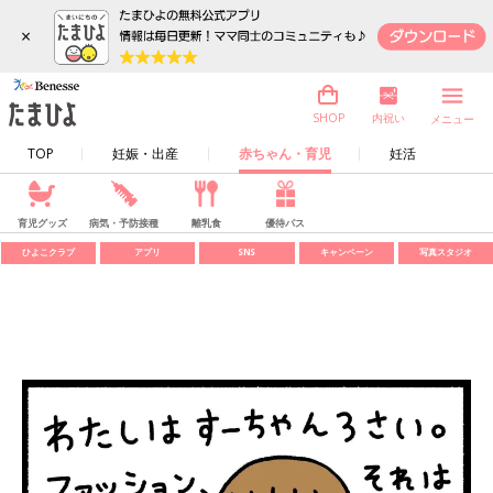
×
内祝い
SHOP
メニュー
TOP
妊娠・出産
赤ちゃん・育児
妊活
育児グッズ
病気・予防接種
離乳食
優待パス
ひよこクラブ
アプリ
SNS
キャンペーン
写真スタジオ