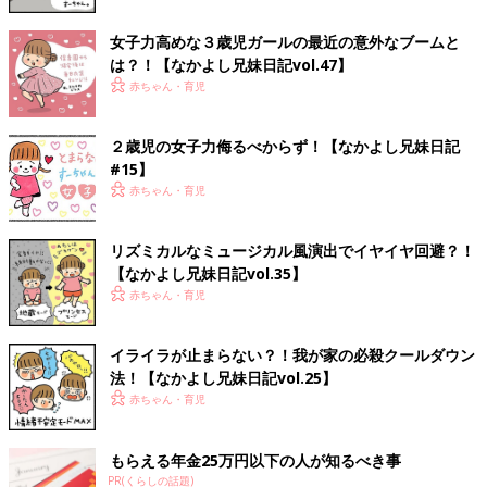
女子力高めな３歳児ガールの最近の意外なブームと
は？！【なかよし兄妹日記vol.47】
赤ちゃん・育児
２歳児の女子力侮るべからず！【なかよし兄妹日記
#15】
赤ちゃん・育児
リズミカルなミュージカル風演出でイヤイヤ回避？！
【なかよし兄妹日記vol.35】
赤ちゃん・育児
イライラが止まらない？！我が家の必殺クールダウン
法！【なかよし兄妹日記vol.25】
赤ちゃん・育児
もらえる年金25万円以下の人が知るべき事
PR(くらしの話題)