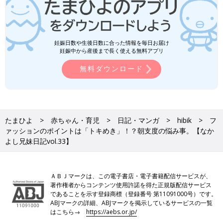
妊娠日数や生後日数に合った情報を毎日お届け
妊娠中から産後まで長く使える無料アプリ
無料ダウンロード
たまひよ
赤ちゃん・育児
日記・マンガ
hibik
フ
ァッションのポイントは「トキめき」！？朝支度の悩み事。【なか
よし兄妹日記vol.33】
ＡＢＪマークは、この電子書店・電子書籍配信サービスが、
著作権者からコンテンツ使用許諾を得た正規版配信サービス
であることを示す登録商標（登録番号 第11091000号）です。
ABJマークの詳細、ABJマークを掲示しているサービスの一覧
はこちら→
https://aebs.or.jp/