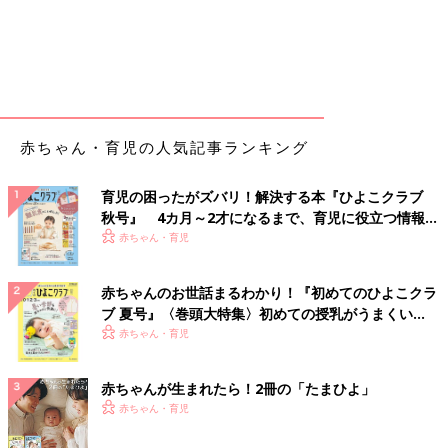
赤ちゃん・育児の人気記事ランキング
育児の困ったがズバリ！解決する本『ひよこクラブ
秋号』 4カ月～2才になるまで、育児に役立つ情報が
いっぱい！
赤ちゃん・育児
赤ちゃんのお世話まるわかり！『初めてのひよこクラ
ブ 夏号』〈巻頭大特集〉初めての授乳がうまくい
く！ おっぱい・ミルクの基本と夏のトラブル 解決テ
赤ちゃん・育児
ク
赤ちゃんが生まれたら！2冊の「たまひよ」
赤ちゃん・育児