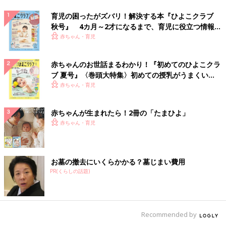
育児の困ったがズバリ！解決する本『ひよこクラブ
秋号』 4カ月～2才になるまで、育児に役立つ情報が
いっぱい！
赤ちゃん・育児
赤ちゃんのお世話まるわかり！『初めてのひよこクラ
ブ 夏号』〈巻頭大特集〉初めての授乳がうまくい
く！ おっぱい・ミルクの基本と夏のトラブル 解決テ
赤ちゃん・育児
ク
赤ちゃんが生まれたら！2冊の「たまひよ」
赤ちゃん・育児
お墓の撤去にいくらかかる？墓じまい費用
PR(くらしの話題)
Recommended by