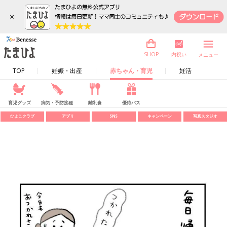
×
内祝い
SHOP
メニュー
TOP
妊娠・出産
赤ちゃん・育児
妊活
育児グッズ
病気・予防接種
離乳食
優待パス
ひよこクラブ
アプリ
SNS
キャンペーン
写真スタジオ