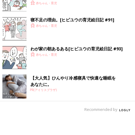
赤ちゃん・育児
寝不足の理由。[ヒビユウの育児絵日記 #91]
赤ちゃん・育児
わが家の朝あるある[ヒビユウの育児絵日記 #93]
赤ちゃん・育児
【大人気】ひんやり冷感寝具で快適な睡眠を
あなたに。
PR(アイリスプラザ)
Recommended by