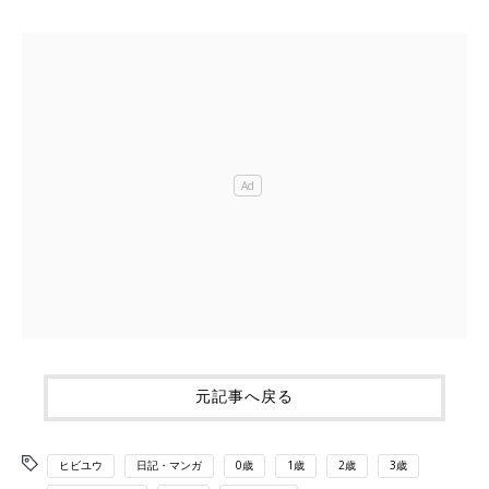
元記事へ戻る
ヒビユウ
日記・マンガ
0歳
1歳
2歳
3歳