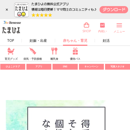
×
内祝い
SHOP
メニュー
TOP
妊娠・出産
赤ちゃん・育児
妊活
育児グッズ
病気・予防接種
離乳食
優待パス
ひよこクラブ
アプリ
SNS
キャンペーン
写真スタジオ