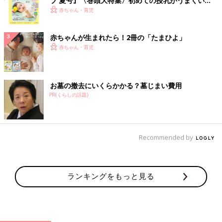
ブ 夏号』〈巻頭大特集〉初めての授乳がうまくい
く！ おっぱい・ミルクの基本と夏のトラブル 解決テ
赤ちゃん・育児
ク
赤ちゃんが生まれたら！2冊の「たまひよ」
赤ちゃん・育児
お墓の撤去にいくらかかる？墓じまい費用
PR(くらしの話題)
Recommended by
ランキングをもっと見る