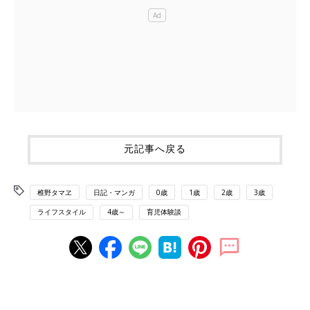
元記事へ戻る
椎野タマヱ
日記・マンガ
0歳
1歳
2歳
3歳
ライフスタイル
4歳～
育児体験談