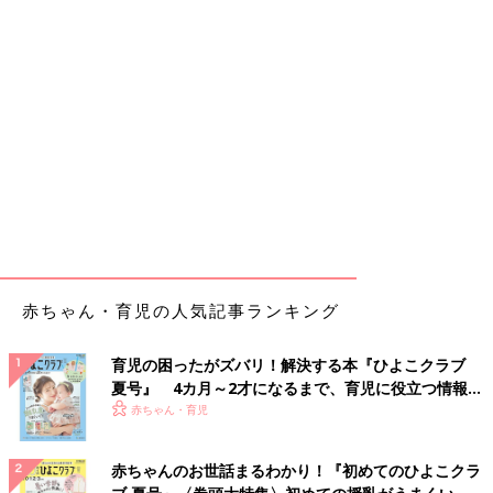
赤ちゃん・育児の人気記事ランキング
育児の困ったがズバリ！解決する本『ひよこクラブ
夏号』 4カ月～2才になるまで、育児に役立つ情報が
いっぱい！
赤ちゃん・育児
赤ちゃんのお世話まるわかり！『初めてのひよこクラ