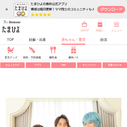
×
内祝い
SHOP
メニュー
TOP
妊娠・出産
赤ちゃん・育児
妊活
育児グッズ
病気・予防接種
離乳食
優待パス
ひよこクラブ
アプリ
SNS
キャンペーン
写真スタジオ