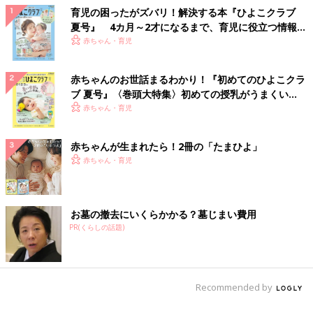
育児の困ったがズバリ！解決する本『ひよこクラブ
夏号』 4カ月～2才になるまで、育児に役立つ情報が
いっぱい！
赤ちゃん・育児
赤ちゃんのお世話まるわかり！『初めてのひよこクラ
ブ 夏号』〈巻頭大特集〉初めての授乳がうまくい
く！ おっぱい・ミルクの基本と夏のトラブル 解決テ
赤ちゃん・育児
ク
赤ちゃんが生まれたら！2冊の「たまひよ」
赤ちゃん・育児
お墓の撤去にいくらかかる？墓じまい費用
PR(くらしの話題)
Recommended by