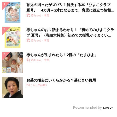
育児の困ったがズバリ！解決する本『ひよこクラブ
夏号』 4カ月～2才になるまで、育児に役立つ情報が
いっぱい！
赤ちゃん・育児
赤ちゃんのお世話まるわかり！『初めてのひよこクラ
ブ 夏号』〈巻頭大特集〉初めての授乳がうまくい
く！ おっぱい・ミルクの基本と夏のトラブル 解決テ
赤ちゃん・育児
ク
赤ちゃんが生まれたら！2冊の「たまひよ」
赤ちゃん・育児
お墓の撤去にいくらかかる？墓じまい費用
PR(くらしの話題)
Recommended by