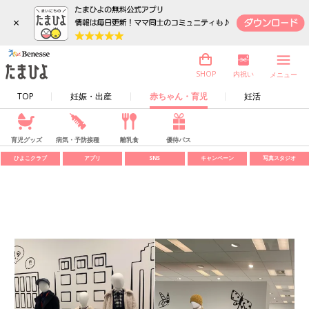
×
内祝い
SHOP
メニュー
TOP
妊娠・出産
赤ちゃん・育児
妊活
育児グッズ
病気・予防接種
離乳食
優待パス
ひよこクラブ
アプリ
SNS
キャンペーン
写真スタジオ