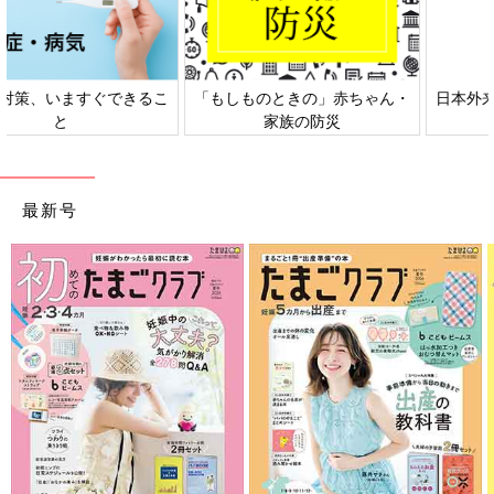
日本外来小児科学会リーフレッ
六星占術 細木かおりさんの人生
ト検討会
相談
最新号