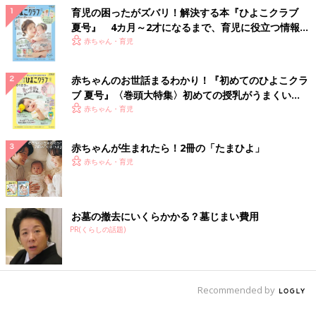
育児の困ったがズバリ！解決する本『ひよこクラブ
夏号』 4カ月～2才になるまで、育児に役立つ情報が
いっぱい！
赤ちゃん・育児
赤ちゃんのお世話まるわかり！『初めてのひよこクラ
ブ 夏号』〈巻頭大特集〉初めての授乳がうまくい
く！ おっぱい・ミルクの基本と夏のトラブル 解決テ
赤ちゃん・育児
ク
赤ちゃんが生まれたら！2冊の「たまひよ」
赤ちゃん・育児
お墓の撤去にいくらかかる？墓じまい費用
PR(くらしの話題)
Recommended by