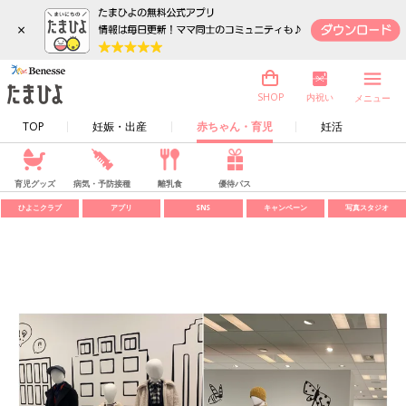
×
内祝い
SHOP
メニュー
TOP
妊娠・出産
赤ちゃん・育児
妊活
育児グッズ
病気・予防接種
離乳食
優待パス
ひよこクラブ
アプリ
SNS
キャンペーン
写真スタジオ