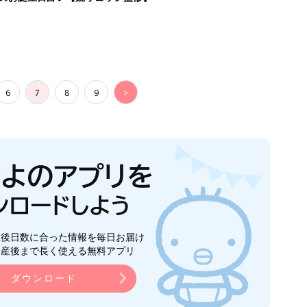
6
7
8
9
>
生後日数に合った情報を毎日お届け
ら産後まで長く使える無料アプリ
ダウンロード