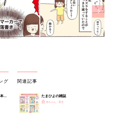
ング
関連記事
本
たまひよの雑誌
2才
赤ちゃん・育児
いっ