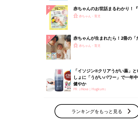
赤ちゃんのお世話まるわかり！『
てのひよこクラブ 夏号』〈巻頭
赤ちゃん・育児
集〉初めての授乳がうまくいく！
っぱい・ミルクの基本と夏のトラ
解決テク
赤ちゃんが生まれたら！2冊の「
ひよ」
赤ちゃん・育児
「イソジン®クリアうがい薬」と
しょに「うがいパワー」で一年中
健やか
PR（iNova｜Hugkum）
ランキングをもっと見る