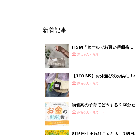
新着記事
H＆М「セールでお買い得価格に
赤ちゃん・育児
【3COINS】お外遊びのお供
ート」
赤ちゃん・育児
物価高の子育てどうする？60分
赤ちゃん・育児
8月5日生まれはこんな人 365