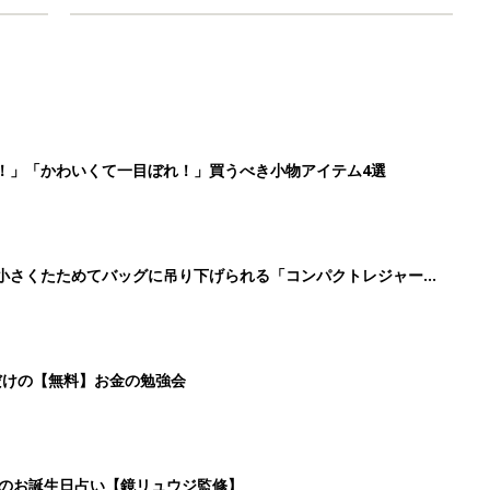
！」「かわいくて一目ぼれ！」買うべき小物アイテム4選
に！小さくたためてバッグに吊り下げられる「コンパクトレジャーシ
だけの【無料】お金の勉強会
日のお誕生日占い【鏡リュウジ監修】