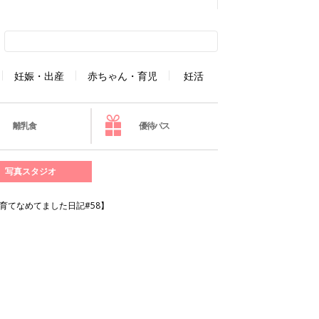
妊娠・出産
赤ちゃん・育児
妊活
離乳食
優待パス
写真スタジオ
育てなめてました日記#58】