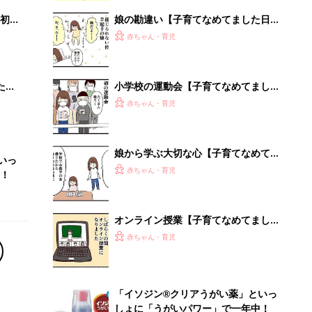
初め
娘の勘違い【子育てなめてました日記
大特
#143】
赤ちゃん・育児
 お
ブル
たま
小学校の運動会【子育てなめてました
日記#146】
赤ちゃん・育児
娘から学ぶ大切な心【子育てなめてま
いっ
した日記#144】
赤ちゃん・育児
！
オンライン授業【子育てなめてました
日記#136】
赤ちゃん・育児
「イソジン®クリアうがい薬」といっ
しょに「うがいパワー」で一年中！