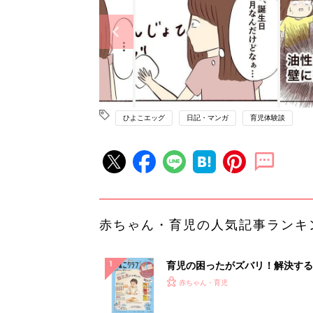
ひよこエッグ
日記・マンガ
育児体験談
赤ちゃん・育児の人気記事ランキ
育児の困ったがズバリ！解決する
『ひよこクラブ 秋号』 4カ月～
赤ちゃん・育児
になるまで、育児に役立つ情報が
ぱい！