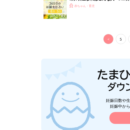
赤ちゃん・育児
<
5
妊娠日数や
妊娠中か