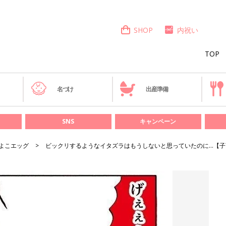
SHOP
内祝い
TOP
き
名づけ
出産準備
SNS
キャンペーン
よこエッグ
ビックリするようなイタズラはもうしないと思っていたのに…【子