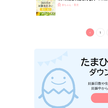
赤ちゃん・育児
<
1
妊娠日数や
妊娠中か