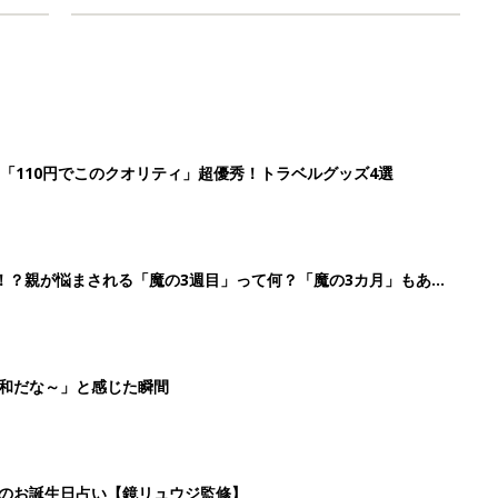
「110円でこのクオリティ」超優秀！トラベルグッズ4選
！？親が悩まされる「魔の3週目」って何？「魔の3カ月」もある
平和だな～」と感じた瞬間
日のお誕生日占い【鏡リュウジ監修】