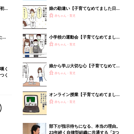
初め
娘の勘違い【子育てなめてました日記
大特
#143】
赤ちゃん・育児
 お
ブル
たま
小学校の運動会【子育てなめてました
日記#146】
赤ちゃん・育児
娘から学ぶ大切な心【子育てなめてま
嘆く
した日記#144】
赤ちゃん・育児
つく
オンライン授業【子育てなめてました
日記#136】
赤ちゃん・育児
部下が指示待ちになる、本当の理由。
23年続く自律型組織に共通する「3つ