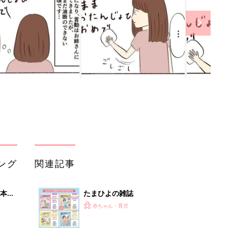
ング
関連記事
本
たまひよの雑誌
2才
赤ちゃん・育児
いっ