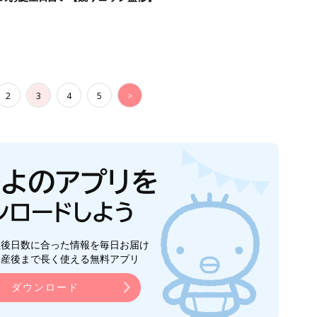
2
3
4
5
>
生後日数に合った情報を毎日お届け
ら産後まで長く使える無料アプリ
ダウンロード