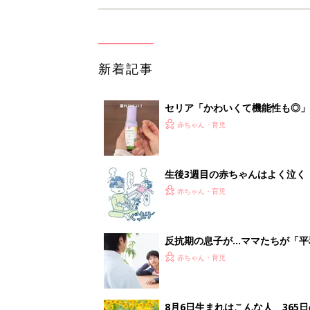
新着記事
セリア「かわいくて機能性も◎」
赤ちゃん・育児
生後3週目の赤ちゃんはよく泣く
って本当？【専門家】
赤ちゃん・育児
反抗期の息子が...ママたちが「
赤ちゃん・育児
8月6日生まれはこんな人 365