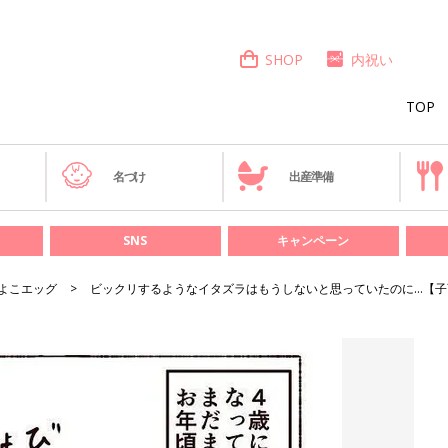
SHOP
内祝い
TOP
き
名づけ
出産準備
SNS
キャンペーン
よこエッグ
ビックリするようなイタズラはもうしないと思っていたのに…【子