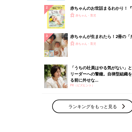
赤ちゃんのお世話まるわかり！『
てのひよこクラブ 夏号』〈巻頭
赤ちゃん・育児
集〉初めての授乳がうまくいく！
っぱい・ミルクの基本と夏のトラ
解決テク
赤ちゃんが生まれたら！2冊の「
ひよ」
赤ちゃん・育児
「うちの社員はやる気がない」と
リーダーへの警鐘。自律型組織を
る前に外せな...
PR（ビズヒント）
ランキングをもっと見る