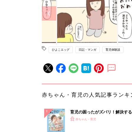
ひよこエッグ
日記・マンガ
育児体験談
赤ちゃん・育児の人気記事ランキ
育児の困ったがズバリ！解決する
『ひよこクラブ 夏号』 4カ月～
赤ちゃん・育児
になるまで、育児に役立つ情報が
ぱい！