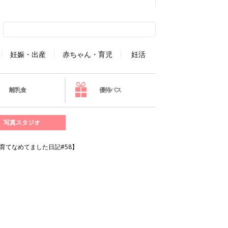
妊娠・出産
赤ちゃん・育児
妊活
離乳食
優待パス
写真スタジオ
育てなめてました日記#58】