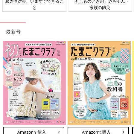
日本外来小児科学会リーフレッ
六星占術 細木かおりさんの人生
ト検討会
相談
最新号
Amazonで購入
Amazonで購入