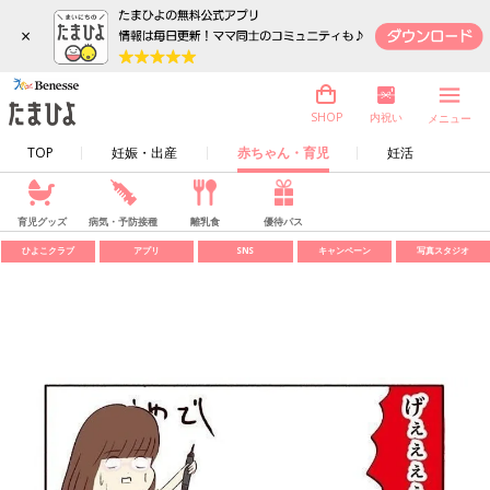
×
内祝い
SHOP
メニュー
TOP
妊娠・出産
赤ちゃん・育児
妊活
育児グッズ
病気・予防接種
離乳食
優待パス
ひよこクラブ
アプリ
SNS
キャンペーン
写真スタジオ