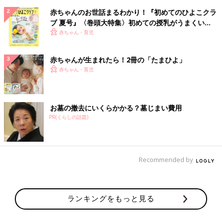
赤ちゃんのお世話まるわかり！『初めてのひよこクラ
ブ 夏号』〈巻頭大特集〉初めての授乳がうまくい
く！ おっぱい・ミルクの基本と夏のトラブル 解決テ
赤ちゃん・育児
ク
赤ちゃんが生まれたら！2冊の「たまひよ」
赤ちゃん・育児
お墓の撤去にいくらかかる？墓じまい費用
PR(くらしの話題)
Recommended by
ランキングをもっと見る