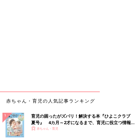
赤ちゃん・育児の人気記事ランキング
育児の困ったがズバリ！解決する本『ひよこクラブ
夏号』 4カ月～2才になるまで、育児に役立つ情報が
いっぱい！
赤ちゃん・育児