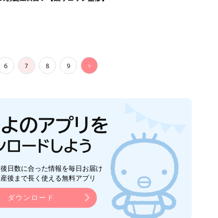
6
7
8
9
>
生後日数に合った情報を毎日お届け
ら産後まで長く使える無料アプリ
ダウンロード