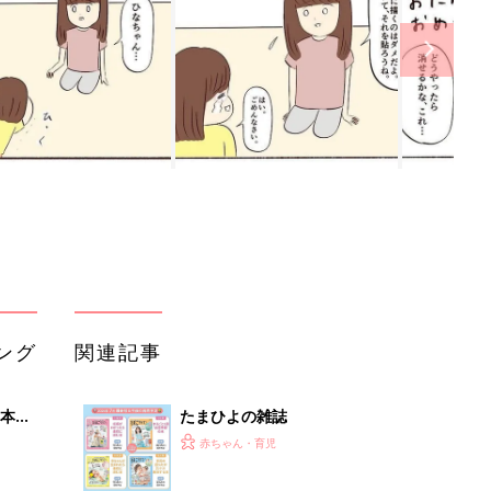
ング
関連記事
本
たまひよの雑誌
2才
赤ちゃん・育児
いっ