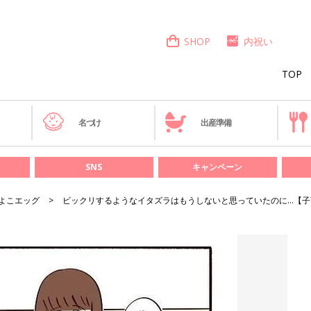
SHOP
内祝い
TOP
き
名づけ
出産準備
SNS
キャンペーン
よこエッグ
ビックリするようなイタズラはもうしないと思っていたのに…【子