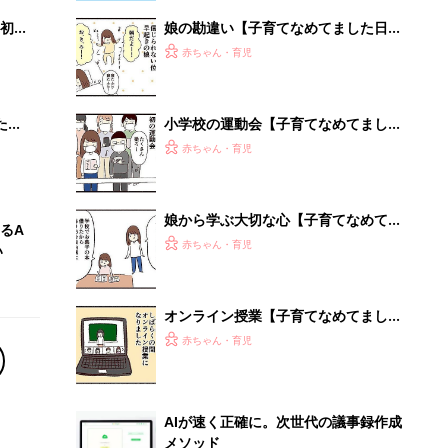
初め
娘の勘違い【子育てなめてました日記
大特
#143】
赤ちゃん・育児
 お
ブル
たま
小学校の運動会【子育てなめてました
日記#146】
赤ちゃん・育児
娘から学ぶ大切な心【子育てなめてま
るA
した日記#144】
赤ちゃん・育児
い
オンライン授業【子育てなめてました
日記#136】
赤ちゃん・育児
AIが速く正確に。次世代の議事録作成
メソッド