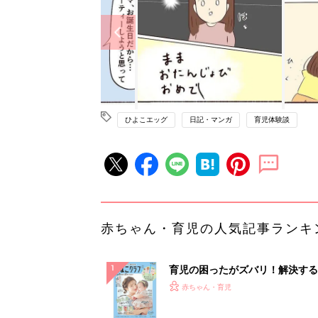
ひよこエッグ
日記・マンガ
育児体験談
赤ちゃん・育児の人気記事ランキ
育児の困ったがズバリ！解決する
『ひよこクラブ 夏号』 4カ月～
赤ちゃん・育児
になるまで、育児に役立つ情報が
ぱい！