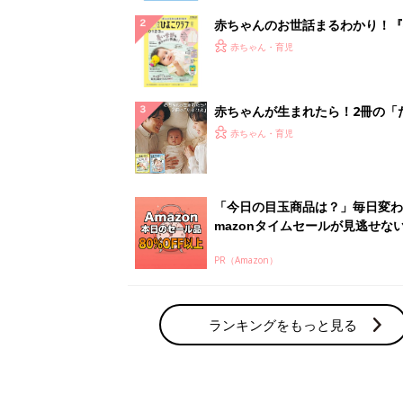
赤ちゃんのお世話まるわかり！『
てのひよこクラブ 夏号』〈巻頭
赤ちゃん・育児
集〉初めての授乳がうまくいく！
っぱい・ミルクの基本と夏のトラ
解決テク
赤ちゃんが生まれたら！2冊の「
ひよ」
赤ちゃん・育児
「今日の目玉商品は？」毎日変わ
mazonタイムセールが見逃せな
PR（Amazon）
ランキングをもっと見る