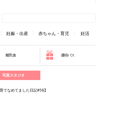
妊娠・出産
赤ちゃん・育児
妊活
離乳食
優待パス
写真スタジオ
育てなめてました日記#58】