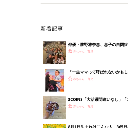
新着記事
俳優・勝野雅奈恵、息子の自閉
赤ちゃん・育児
「一生ママって呼ばれないかもし
診断
赤ちゃん・育児
3COINS「大活躍間違いなし」
赤ちゃん・育児
8月1日生まれはこんな人 365