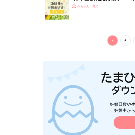
赤ちゃん・育児
<
5
妊娠日数や
妊娠中か