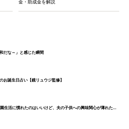
育園生活に慣れたのはいいけど、夫の子供への興味関心が薄れた気
91』
ポーツドリンクより麦茶が要注意!? 暑い季節に衛生的に持ち歩
】
3
4
5
>