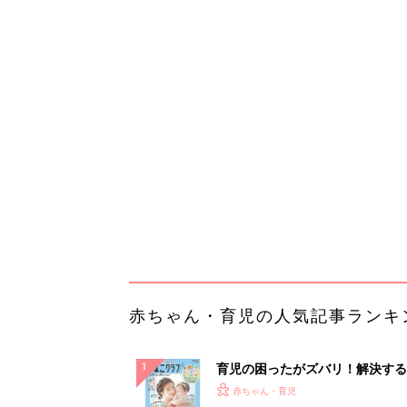
赤ちゃん・育児の人気記事ランキ
育児の困ったがズバリ！解決する
『ひよこクラブ 夏号』 4カ月～
赤ちゃん・育児
になるまで、育児に役立つ情報が
ぱい！
赤ちゃんのお世話まるわかり！『
てのひよこクラブ 夏号』〈巻頭
赤ちゃん・育児
集〉初めての授乳がうまくいく！
っぱい・ミルクの基本と夏のトラ
解決テク
赤ちゃんが生まれたら！2冊の「
ひよ」
赤ちゃん・育児
【毎日変わる】Amazonタイム
が見逃せない！
PR（Amazon）