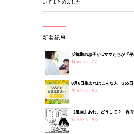
【漫画】あれ、どうして？ 保
がする……！『ふうふう子育て ＃
赤ちゃん・育児
子どもの水分補給。衛生面ではス
く3つのコツとは？【専門家監修
赤ちゃん・育児
1
2