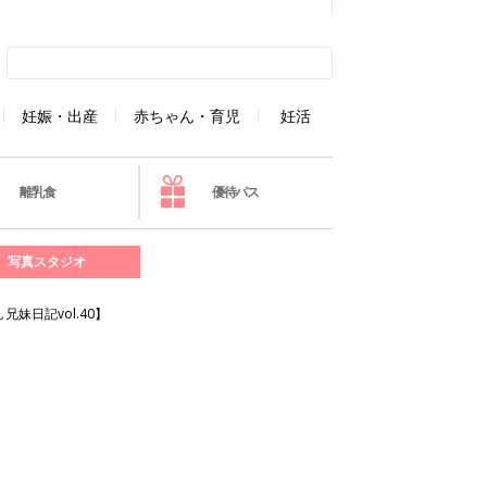
妊娠・出産
赤ちゃん・育児
妊活
離乳食
優待パス
写真スタジオ
日記vol.40】