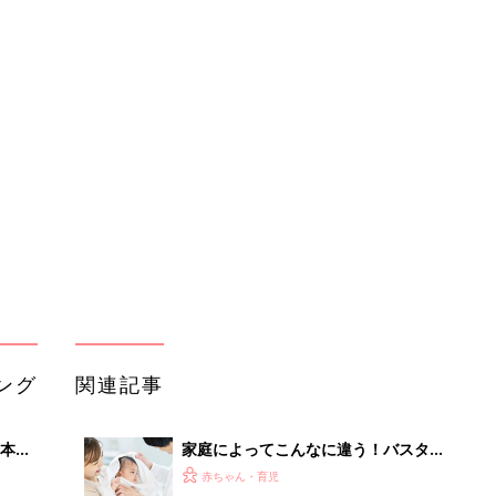
ング
関連記事
本
家庭によってこんなに違う！バスタオ
2才
ルの使い方
赤ちゃん・育児
いっ
初め
タオルやシーツ、厚手の衣類が乾きに
大特
くい！冬の洗濯物のお悩みは少しの手
赤ちゃん・育児
 お
間でグッと乾燥時間を短縮できる！
ブル
たま
「バスタオル、何日に1回洗って
る？」バスタオル、洗濯頻度の正解を
赤ちゃん・育児
専門家に聞いたら…
洗濯は1日何回？いつやってる？【洗
セール
濯のジョーシキ】
赤ちゃん・育児