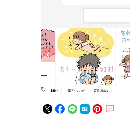
hibik
日記・マンガ
育児体験談