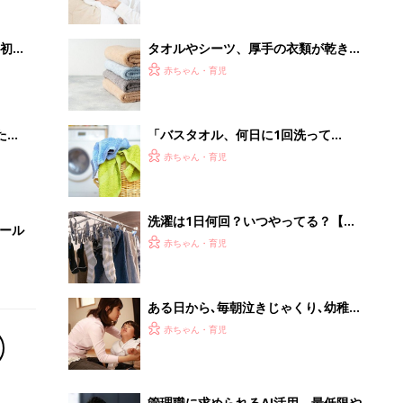
ある日から､毎朝泣きじゃくり､幼稚園
に登園できなくなった女の子｡どう対
赤ちゃん・育児
応する？【小児神経科医が伝える〜親
子のゆくり〜】
管理職に求められるAI活用。最低限や
るべき3つのことと、NGな自己認識
PR（ビズヒント）
Recommended by
離乳食はいつから？進め方は？「たまひよ きほんの離
乳食」