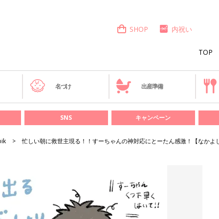
SHOP
内祝い
TOP
き
名づけ
出産準備
SNS
キャンペーン
bik
忙しい朝に救世主現る！！すーちゃんの神対応にとーたん感激！【なかよし兄妹