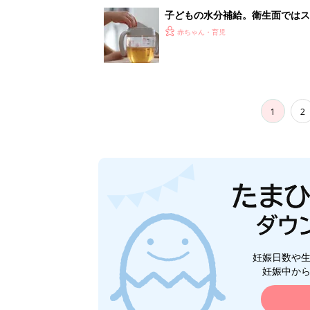
妊娠日数や
妊娠中か