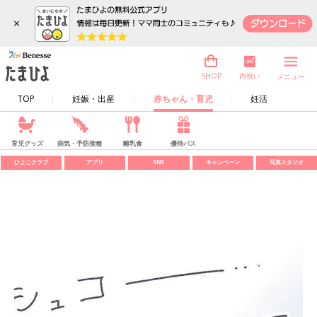
×
内祝い
SHOP
メニュー
TOP
妊娠・出産
赤ちゃん・育児
妊活
育児グッズ
病気・予防接種
離乳食
優待パス
ひよこクラブ
アプリ
SNS
キャンペーン
写真スタジオ