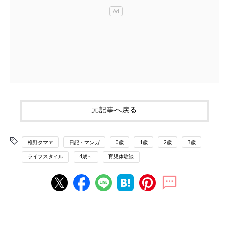
元記事へ戻る
椎野タマヱ
日記・マンガ
0歳
1歳
2歳
3歳
ライフスタイル
4歳～
育児体験談