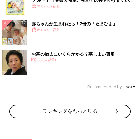
ブ 夏号』〈巻頭大特集〉初めての授乳がうまくい
く！ おっぱい・ミルクの基本と夏のトラブル 解決テ
赤ちゃん・育児
ク
赤ちゃんが生まれたら！2冊の「たまひよ」
赤ちゃん・育児
お墓の撤去にいくらかかる？墓じまい費用
PR(くらしの話題)
Recommended by
ランキングをもっと見る