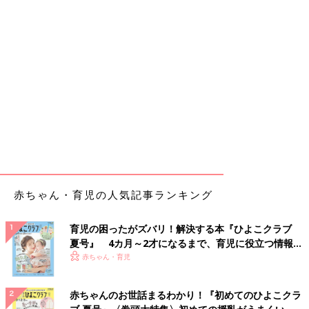
赤ちゃん・育児の人気記事ランキング
育児の困ったがズバリ！解決する本『ひよこクラブ
夏号』 4カ月～2才になるまで、育児に役立つ情報が
いっぱい！
赤ちゃん・育児
赤ちゃんのお世話まるわかり！『初めてのひよこクラ