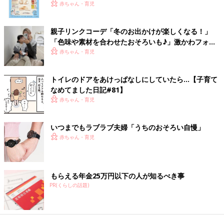
いっぱい！
赤ちゃん・育児
親子リンクコーデ「冬のお出かけが楽しくなる！」
「色味や素材を合わせたおそろいも♪」激かわフォト5
選
赤ちゃん・育児
トイレのドアをあけっぱなしにしていたら…【子育て
なめてました日記#81】
赤ちゃん・育児
いつまでもラブラブ夫婦「うちのおそろい自慢」
赤ちゃん・育児
もらえる年金25万円以下の人が知るべき事
PR(くらしの話題)