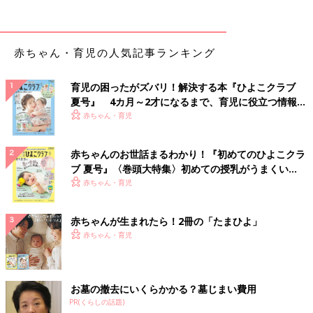
赤ちゃん・育児の人気記事ランキング
育児の困ったがズバリ！解決する本『ひよこクラブ
夏号』 4カ月～2才になるまで、育児に役立つ情報が
いっぱい！
赤ちゃん・育児
赤ちゃんのお世話まるわかり！『初めてのひよこクラ
ブ 夏号』〈巻頭大特集〉初めての授乳がうまくい
く！ おっぱい・ミルクの基本と夏のトラブル 解決テ
赤ちゃん・育児
ク
赤ちゃんが生まれたら！2冊の「たまひよ」
赤ちゃん・育児
お墓の撤去にいくらかかる？墓じまい費用
PR(くらしの話題)