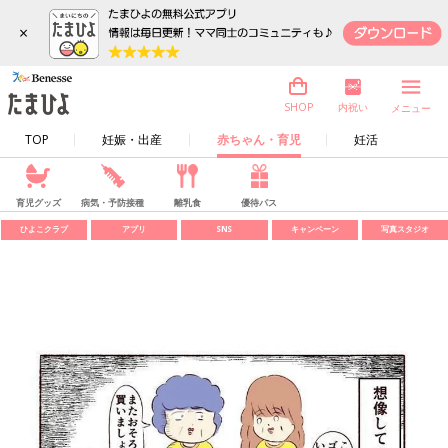
×
内祝い
SHOP
メニュー
TOP
妊娠・出産
赤ちゃん・育児
妊活
育児グッズ
病気・予防接種
離乳食
優待パス
ひよこクラブ
アプリ
SNS
キャンペーン
写真スタジオ