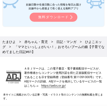
妊娠日数や生後日数に合った情報を毎日お届け
妊娠中から産後まで長く使える無料アプリ
無料ダウンロード
たまひよ
赤ちゃん・育児
日記・マンガ
ひよこエッ
グ
「ママといっしょがいい！」おそろいブームの娘【子育てな
めてました日記#61】
ＡＢＪマークは、この電子書店・電子書籍配信サービスが、
著作権者からコンテンツ使用許諾を得た正規版配信サービス
であることを示す登録商標（登録番号 第11091000号）です。
ABJマークの詳細、ABJマークを掲示しているサービスの一覧
はこちら→
https://aebs.or.jp/
本サイトに掲載されている記事・写真・イラスト等のコンテンツの無断転載を禁じま
す。