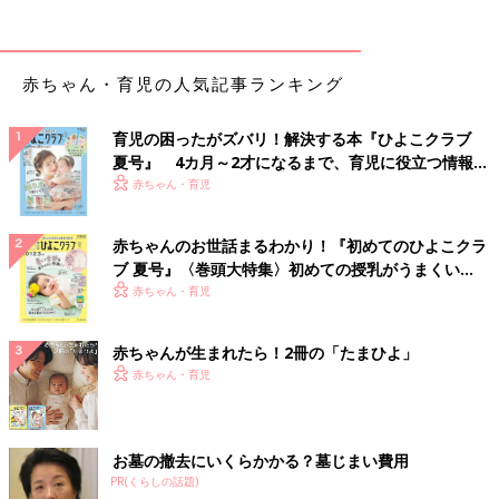
赤ちゃん・育児の人気記事ランキング
育児の困ったがズバリ！解決する本『ひよこクラブ
夏号』 4カ月～2才になるまで、育児に役立つ情報が
いっぱい！
赤ちゃん・育児
赤ちゃんのお世話まるわかり！『初めてのひよこクラ
ブ 夏号』〈巻頭大特集〉初めての授乳がうまくい
く！ おっぱい・ミルクの基本と夏のトラブル 解決テ
赤ちゃん・育児
ク
赤ちゃんが生まれたら！2冊の「たまひよ」
赤ちゃん・育児
お墓の撤去にいくらかかる？墓じまい費用
PR(くらしの話題)