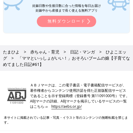
妊娠日数や生後日数に合った情報を毎日お届け
妊娠中から産後まで長く使える無料アプリ
無料ダウンロード
たまひよ
赤ちゃん・育児
日記・マンガ
ひよこエッ
グ
「ママといっしょがいい！」おそろいブームの娘【子育てな
めてました日記#61】
ＡＢＪマークは、この電子書店・電子書籍配信サービスが、
著作権者からコンテンツ使用許諾を得た正規版配信サービス
であることを示す登録商標（登録番号 第11091000号）です。
ABJマークの詳細、ABJマークを掲示しているサービスの一覧
はこちら→
https://aebs.or.jp/
本サイトに掲載されている記事・写真・イラスト等のコンテンツの無断転載を禁じま
す。