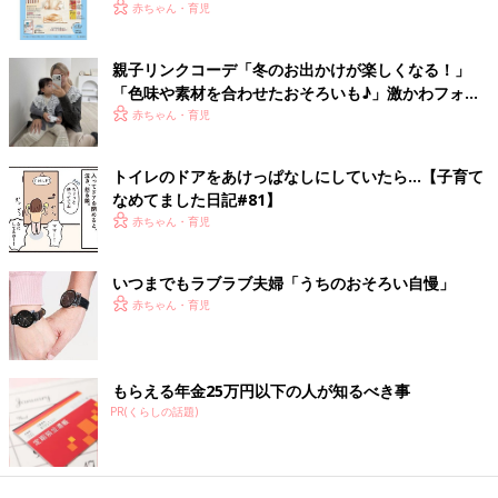
いっぱい！
赤ちゃん・育児
親子リンクコーデ「冬のお出かけが楽しくなる！」
「色味や素材を合わせたおそろいも♪」激かわフォト5
選
赤ちゃん・育児
トイレのドアをあけっぱなしにしていたら…【子育て
なめてました日記#81】
赤ちゃん・育児
いつまでもラブラブ夫婦「うちのおそろい自慢」
赤ちゃん・育児
もらえる年金25万円以下の人が知るべき事
PR(くらしの話題)