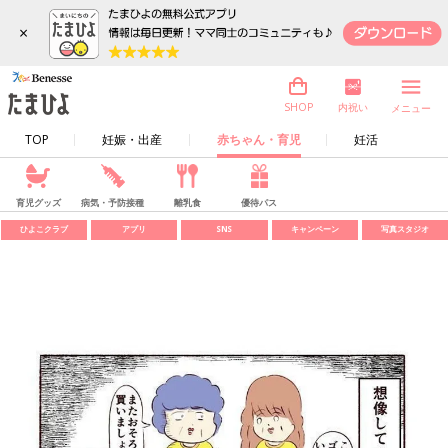
×
内祝い
SHOP
メニュー
TOP
妊娠・出産
赤ちゃん・育児
妊活
育児グッズ
病気・予防接種
離乳食
優待パス
ひよこクラブ
アプリ
SNS
キャンペーン
写真スタジオ