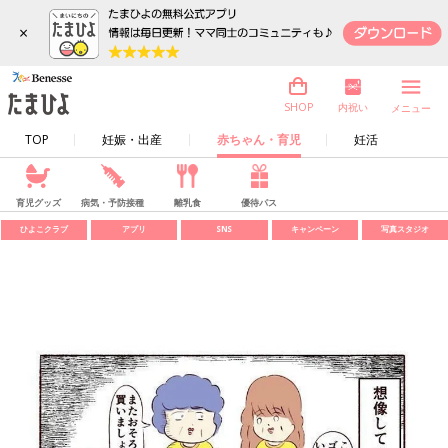
×
内祝い
SHOP
メニュー
TOP
妊娠・出産
赤ちゃん・育児
妊活
育児グッズ
病気・予防接種
離乳食
優待パス
ひよこクラブ
アプリ
SNS
キャンペーン
写真スタジオ