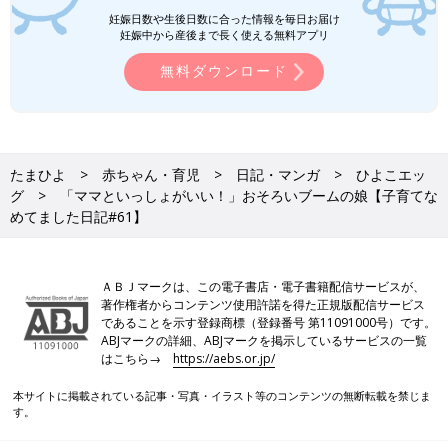
妊娠日数や生後日数に合った情報を毎日お届け
妊娠中から産後まで長く使える無料アプリ
無料ダウンロード
たまひよ
赤ちゃん・育児
日記・マンガ
ひよこエッ
グ
「ママといっしょがいい！」おそろいブームの娘【子育てな
めてました日記#61】
ＡＢＪマークは、この電子書店・電子書籍配信サービスが、
著作権者からコンテンツ使用許諾を得た正規版配信サービス
であることを示す登録商標（登録番号 第11091000号）です。
ABJマークの詳細、ABJマークを掲示しているサービスの一覧
はこちら→
https://aebs.or.jp/
本サイトに掲載されている記事・写真・イラスト等のコンテンツの無断転載を禁じま
す。