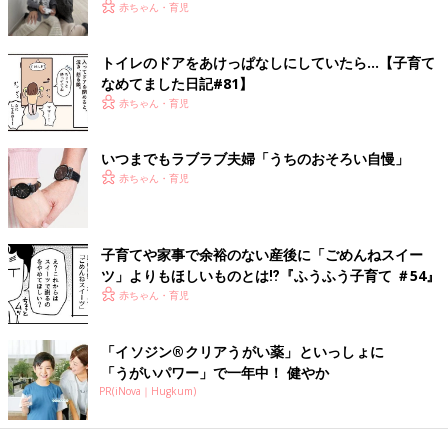
選
赤ちゃん・育児
トイレのドアをあけっぱなしにしていたら…【子育て
なめてました日記#81】
赤ちゃん・育児
いつまでもラブラブ夫婦「うちのおそろい自慢」
赤ちゃん・育児
子育てや家事で余裕のない産後に「ごめんねスイー
ツ」よりもほしいものとは⁉︎『ふうふう子育て ＃54』
赤ちゃん・育児
「イソジン®クリアうがい薬」といっしょに
「うがいパワー」で一年中！ 健やか
PR(iNova｜Hugkum)