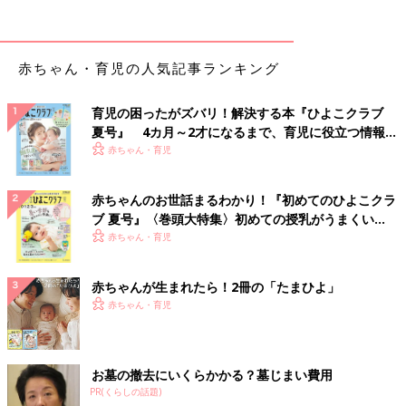
赤ちゃん・育児の人気記事ランキング
育児の困ったがズバリ！解決する本『ひよこクラブ
夏号』 4カ月～2才になるまで、育児に役立つ情報が
いっぱい！
赤ちゃん・育児
赤ちゃんのお世話まるわかり！『初めてのひよこクラ
ブ 夏号』〈巻頭大特集〉初めての授乳がうまくい
く！ おっぱい・ミルクの基本と夏のトラブル 解決テ
赤ちゃん・育児
ク
赤ちゃんが生まれたら！2冊の「たまひよ」
赤ちゃん・育児
お墓の撤去にいくらかかる？墓じまい費用
PR(くらしの話題)