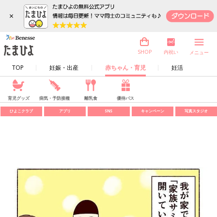
×
内祝い
SHOP
メニュー
TOP
妊娠・出産
赤ちゃん・育児
妊活
育児グッズ
病気・予防接種
離乳食
優待パス
ひよこクラブ
アプリ
SNS
キャンペーン
写真スタジオ