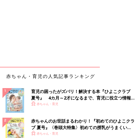
赤ちゃん・育児の人気記事ランキング
育児の困ったがズバリ！解決する本『ひよこクラブ
夏号』 4カ月～2才になるまで、育児に役立つ情報が
いっぱい！
赤ちゃん・育児
赤ちゃんのお世話まるわかり！『初めてのひよこクラ
ブ 夏号』〈巻頭大特集〉初めての授乳がうまくい
く！ おっぱい・ミルクの基本と夏のトラブル 解決テ
赤ちゃん・育児