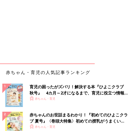
赤ちゃん・育児の人気記事ランキング
育児の困ったがズバリ！解決する本『ひよこクラブ
秋号』 4カ月～2才になるまで、育児に役立つ情報が
いっぱい！
赤ちゃん・育児
赤ちゃんのお世話まるわかり！『初めてのひよこクラ
ブ 夏号』〈巻頭大特集〉初めての授乳がうまくい
く！ おっぱい・ミルクの基本と夏のトラブル 解決テ
赤ちゃん・育児