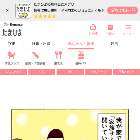
×
内祝い
SHOP
メニュー
TOP
妊娠・出産
赤ちゃん・育児
妊活
育児グッズ
病気・予防接種
離乳食
優待パス
ひよこクラブ
アプリ
SNS
キャンペーン
写真スタジオ