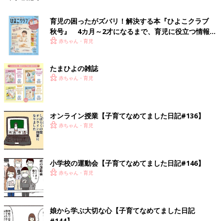
育児の困ったがズバリ！解決する本『ひよこクラブ
秋号』 4カ月～2才になるまで、育児に役立つ情報が
いっぱい！
赤ちゃん・育児
たまひよの雑誌
赤ちゃん・育児
オンライン授業【子育てなめてました日記#136】
赤ちゃん・育児
小学校の運動会【子育てなめてました日記#146】
赤ちゃん・育児
娘から学ぶ大切な心【子育てなめてました日記
#144】