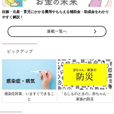
金をわかり
連載一覧へ
ピックアップ
の」赤ちゃん・
日本外来小児科学会リーフレッ
六星占術 細木か
防災
ト検討会
相談