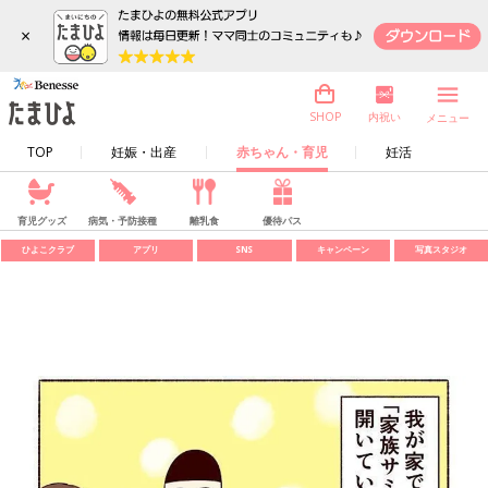
×
内祝い
SHOP
メニュー
TOP
妊娠・出産
赤ちゃん・育児
妊活
育児グッズ
病気・予防接種
離乳食
優待パス
ひよこクラブ
アプリ
SNS
キャンペーン
写真スタジオ