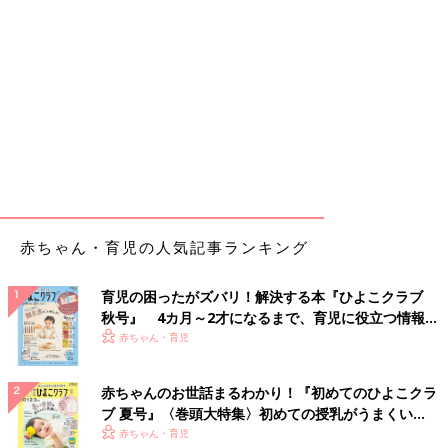
赤ちゃん・育児の人気記事ランキング
育児の困ったがズバリ！解決する本『ひよこクラブ
秋号』 4カ月～2才になるまで、育児に役立つ情報が
いっぱい！
赤ちゃん・育児
赤ちゃんのお世話まるわかり！『初めてのひよこクラ
ブ 夏号』〈巻頭大特集〉初めての授乳がうまくい
く！ おっぱい・ミルクの基本と夏のトラブル 解決テ
赤ちゃん・育児