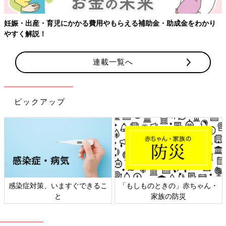
り
連載一覧へ
ピックアップ
ゃん・
日本外来小児科学会リーフレッ
六星占術 細木かおりさん
ト検討会
相談