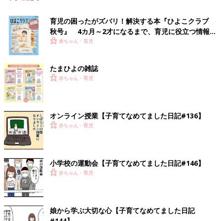
育児の困ったがズバリ！解決する本『ひよこクラブ
秋号』 4カ月～2才になるまで、育児に役立つ情報が
いっぱい！
赤ちゃん・育児
たまひよの雑誌
赤ちゃん・育児
オンライン授業【子育てなめてました日記#136】
赤ちゃん・育児
小学校の運動会【子育てなめてました日記#146】
赤ちゃん・育児
娘から学ぶ大切な心【子育てなめてました日記
#144】