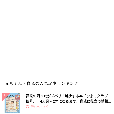
赤ちゃん・育児の人気記事ランキング
育児の困ったがズバリ！解決する本『ひよこクラブ
秋号』 4カ月～2才になるまで、育児に役立つ情報が
いっぱい！
赤ちゃん・育児