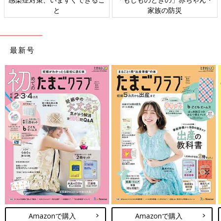
災
ト検討会
相談
最新号
Amazonで購入
Amazonで購入