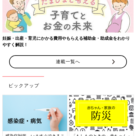
をわかり
連載一覧へ
ピックアップ
」赤ちゃん・
日本外来小児科学会リーフレッ
六星占術 細木かおり