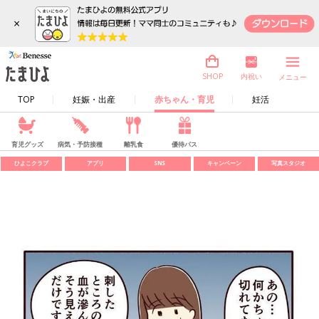
×
内祝い
SHOP
メニュー
TOP
妊娠・出産
赤ちゃん・育児
妊活
育児グッズ
病気・予防接種
離乳食
優待パス
ひよこクラブ
アプリ
SNS
キャンペーン
写真スタジオ