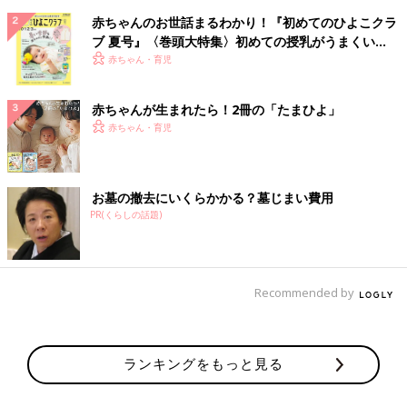
赤ちゃんのお世話まるわかり！『初めてのひよこクラ
ブ 夏号』〈巻頭大特集〉初めての授乳がうまくい
く！ おっぱい・ミルクの基本と夏のトラブル 解決テ
赤ちゃん・育児
ク
赤ちゃんが生まれたら！2冊の「たまひよ」
赤ちゃん・育児
お墓の撤去にいくらかかる？墓じまい費用
PR(くらしの話題)
Recommended by
ランキングをもっと見る