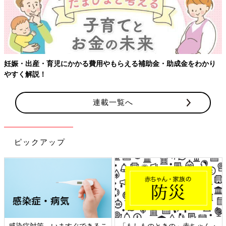
【ワクチン接種できるものも】妊婦の感染症対策、知っておいて！
連載一覧へ
ピックアップ
・
日本外来小児科学会リーフレッ
六星占術 細木かおりさんの人生