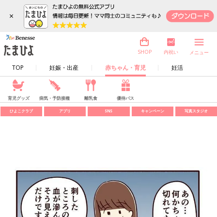
×
内祝い
SHOP
メニュー
TOP
妊娠・出産
赤ちゃん・育児
妊活
育児グッズ
病気・予防接種
離乳食
優待パス
ひよこクラブ
アプリ
SNS
キャンペーン
写真スタジオ