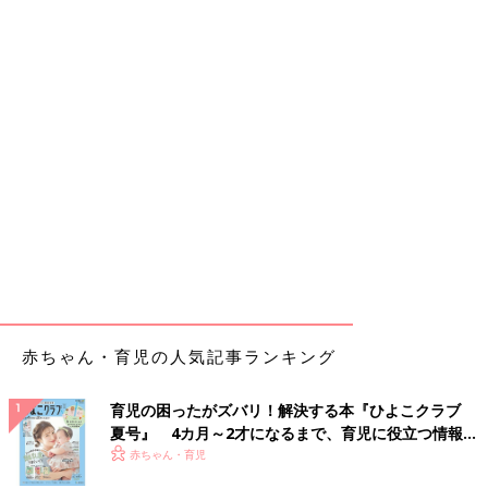
赤ちゃん・育児の人気記事ランキング
育児の困ったがズバリ！解決する本『ひよこクラブ
夏号』 4カ月～2才になるまで、育児に役立つ情報が
いっぱい！
赤ちゃん・育児