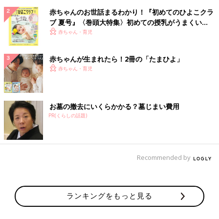
赤ちゃんのお世話まるわかり！『初めてのひよこクラ
ブ 夏号』〈巻頭大特集〉初めての授乳がうまくい
く！ おっぱい・ミルクの基本と夏のトラブル 解決テ
赤ちゃん・育児
ク
赤ちゃんが生まれたら！2冊の「たまひよ」
赤ちゃん・育児
お墓の撤去にいくらかかる？墓じまい費用
PR(くらしの話題)
Recommended by
ランキングをもっと見る