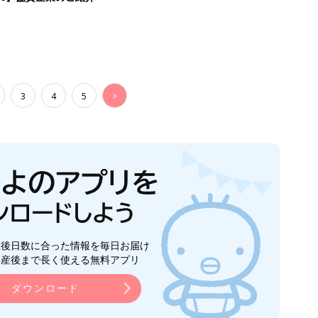
3
4
5
>
生後日数に合った情報を毎日お届け
ら産後まで長く使える無料アプリ
ダウンロード