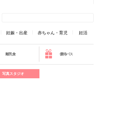
妊娠・出産
赤ちゃん・育児
妊活
離乳食
優待パス
写真スタジオ