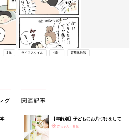
3歳
ライフスタイル
4歳～
育児体験談
ング
関連記事
本
【年齢別】子どもにお片づけをしても
2才
らうには？ママ・パパたちの工夫を教
赤ちゃん・育児
いっ
えて！