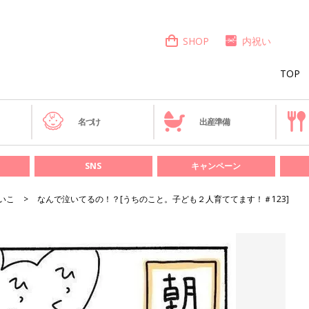
SHOP
内祝い
TOP
き
名づけ
出産準備
SNS
キャンペーン
いこ
なんで泣いてるの！？[うちのこと。子ども２人育ててます！＃123]