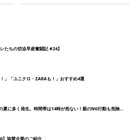
レたちの切迫早産奮闘記 #24】
！」「ユニクロ・ZARAも！」おすすめ4選
歳の夏に多く発生。時間帯は14時が危ない！親のNG行動も危険を
26】協賛企業のご紹介