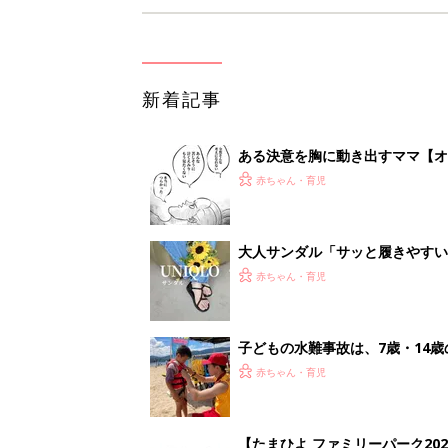
新着記事
ある決意を胸に動き出すママ【オ
赤ちゃん・育児
大人サンダル「サッと履きやすい
赤ちゃん・育児
子どもの水難事故は、7歳・14
まねく【専門家】
赤ちゃん・育児
【たまひよ ファミリーパーク20