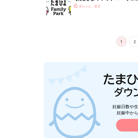
赤ちゃん・育児
1
2
妊娠日数や
妊娠中か