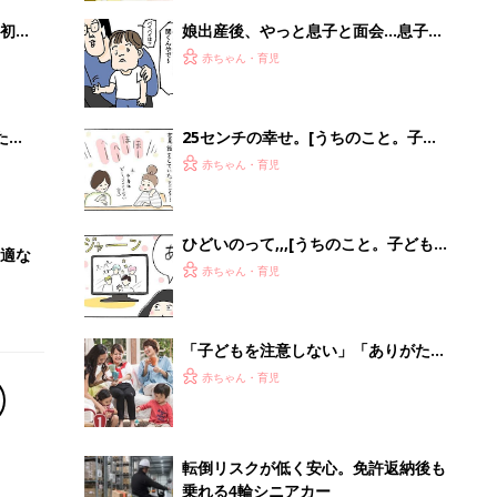
初め
娘出産後、やっと息子と面会…息子の
大特
反応は【ツボウチ育児劇場 #83】
赤ちゃん・育児
 お
ブル
たま
25センチの幸せ。[うちのこと。子ど
も２人育ててます！#198]
赤ちゃん・育児
ひどいのって,,,[うちのこと。子ども２
適な
人育ててます！#191]
赤ちゃん・育児
「子どもを注意しない」「ありがた迷
惑なおさがり」「えっ、ライバル
赤ちゃん・育児
視?!」 ママ友・パパ友のびっくりエピ
ソード
転倒リスクが低く安心。免許返納後も
乗れる4輪シニアカー