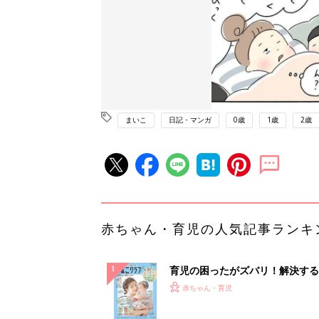
まいこ
日記・マンガ
0歳
1歳
2歳
赤ちゃん・育児の人気記事ランキ
育児の困ったがズバリ！解決する
『ひよこクラブ 夏号』 4カ月～
赤ちゃん・育児
になるまで、育児に役立つ情報が
ぱい！