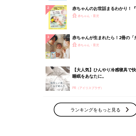
赤ちゃんのお世話まるわかり！『
てのひよこクラブ 夏号』〈巻頭
赤ちゃん・育児
集〉初めての授乳がうまくいく！
っぱい・ミルクの基本と夏のトラ
解決テク
赤ちゃんが生まれたら！2冊の「
ひよ」
赤ちゃん・育児
【大人気】ひんやり冷感寝具で快
睡眠をあなたに。
PR（アイリスプラザ）
ランキングをもっと見る