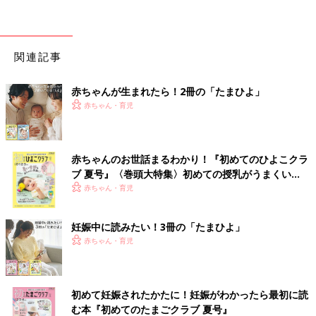
関連記事
赤ちゃんが生まれたら！2冊の「たまひよ」
赤ちゃん・育児
赤ちゃんのお世話まるわかり！『初めてのひよこクラ
ブ 夏号』〈巻頭大特集〉初めての授乳がうまくい
く！ おっぱい・ミルクの基本と夏のトラブル 解決テ
赤ちゃん・育児
ク
妊娠中に読みたい！3冊の「たまひよ」
赤ちゃん・育児
初めて妊娠されたかたに！妊娠がわかったら最初に読
む本『初めてのたまごクラブ 夏号』