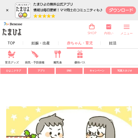
×
内祝い
SHOP
メニュー
TOP
妊娠・出産
赤ちゃん・育児
妊活
育児グッズ
病気・予防接種
離乳食
優待パス
ひよこクラブ
アプリ
SNS
キャンペーン
写真スタジオ