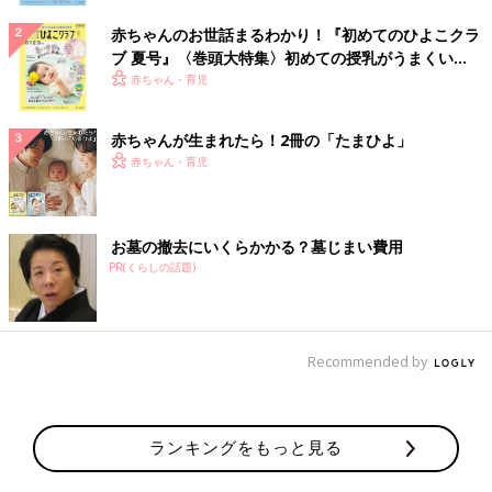
赤ちゃんのお世話まるわかり！『初めてのひよこクラ
ブ 夏号』〈巻頭大特集〉初めての授乳がうまくい
く！ おっぱい・ミルクの基本と夏のトラブル 解決テ
赤ちゃん・育児
ク
赤ちゃんが生まれたら！2冊の「たまひよ」
赤ちゃん・育児
お墓の撤去にいくらかかる？墓じまい費用
PR(くらしの話題)
Recommended by
ランキングをもっと見る