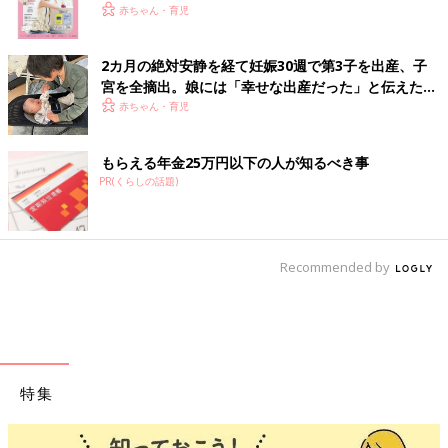
赤ちゃん・育児
2カ月の絶対安静を経て妊娠30週で第3子を出産、子
宮を全摘出。娘には「幸せな出産だった」と伝えたい
【極低出生体重児】
赤ちゃん・育児
もらえる年金25万円以下の人が知るべき事
PR(くらしの話題)
Recommended by
特集