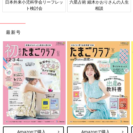
日本外来小児科学会リーフレッ
六星占術 細木かおりさんの人生
ト検討会
相談
最新号
Amazonで購入
Amazonで購入