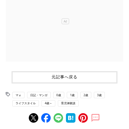
元記事へ戻る
マォ
日記・マンガ
0歳
1歳
2歳
3歳
ライフスタイル
4歳～
育児体験談