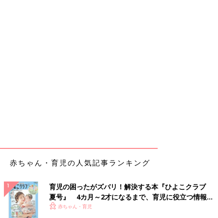
赤ちゃん・育児の人気記事ランキング
育児の困ったがズバリ！解決する本『ひよこクラブ
夏号』 4カ月～2才になるまで、育児に役立つ情報が
いっぱい！
赤ちゃん・育児