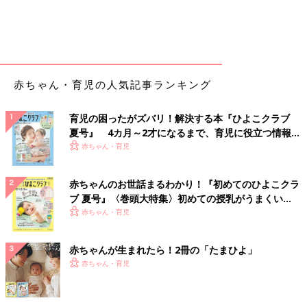
赤ちゃん・育児の人気記事ランキング
育児の困ったがズバリ！解決する本『ひよこクラブ
夏号』 4カ月～2才になるまで、育児に役立つ情報が
いっぱい！
赤ちゃん・育児
赤ちゃんのお世話まるわかり！『初めてのひよこクラ
ブ 夏号』〈巻頭大特集〉初めての授乳がうまくい
く！ おっぱい・ミルクの基本と夏のトラブル 解決テ
赤ちゃん・育児
ク
赤ちゃんが生まれたら！2冊の「たまひよ」
赤ちゃん・育児