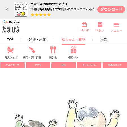
×
内祝い
SHOP
メニュー
TOP
妊娠・出産
赤ちゃん・育児
妊活
育児グッズ
病気・予防接種
離乳食
優待パス
ひよこクラブ
アプリ
SNS
キャンペーン
写真スタジオ