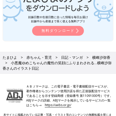
妊娠日数や生後日数に合った情報を毎日お届け
妊娠中から産後まで長く使える無料アプリ
無料ダウンロード
たまひよ
赤ちゃん・育児
日記・マンガ
横峰沙弥香
小悪魔ゆめこちゃんの魔性の笑顔にふりまわされる…横峰沙弥
香さんのイラスト日記
ＡＢＪマークは、この電子書店・電子書籍配信サービスが、
著作権者からコンテンツ使用許諾を得た正規版配信サービス
であることを示す登録商標（登録番号 第11091000号）です。
ABJマークの詳細、ABJマークを掲示しているサービスの一覧
はこちら→
https://aebs.or.jp/
本サイトに掲載されている記事・写真・イラスト等のコンテンツの無断転載を禁じま