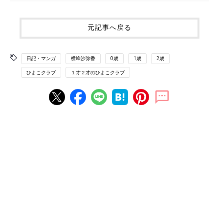
元記事へ戻る
日記・マンガ
横峰沙弥香
0歳
1歳
2歳
ひよこクラブ
１才２才のひよこクラブ