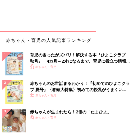
赤ちゃん・育児の人気記事ランキング
育児の困ったがズバリ！解決する本『ひよこクラブ
秋号』 4カ月～2才になるまで、育児に役立つ情報が
いっぱい！
赤ちゃん・育児
赤ちゃんのお世話まるわかり！『初めてのひよこクラ
ブ 夏号』〈巻頭大特集〉初めての授乳がうまくい
く！ おっぱい・ミルクの基本と夏のトラブル 解決テ
赤ちゃん・育児
ク
赤ちゃんが生まれたら！2冊の「たまひよ」
赤ちゃん・育児