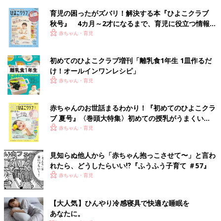
育児の困ったがズバリ！解決する本『ひよこクラブ
秋号』 4カ月～2才になるまで、育児に役立つ情報が
いっぱい！
赤ちゃん・育児
初めてのひよこクラブ増刊「離乳食1年生 1皿作るだ
け！オールインワン​レシピ」
赤ちゃん・育児
赤ちゃんのお世話まるわかり！『初めてのひよこクラ
ブ 夏号』〈巻頭大特集〉初めての授乳がうまくい
く！ おっぱい・ミルクの基本と夏のトラブル 解決テ
赤ちゃん・育児
ク
見知らぬ他人から「赤ちゃん抱っこさせて〜」と言わ
れたら、どうしたらいい⁉︎『ふうふう子育て ＃57』
赤ちゃん・育児
【大人気】ひんやり冷感寝具で快適な睡眠を
あなたに。