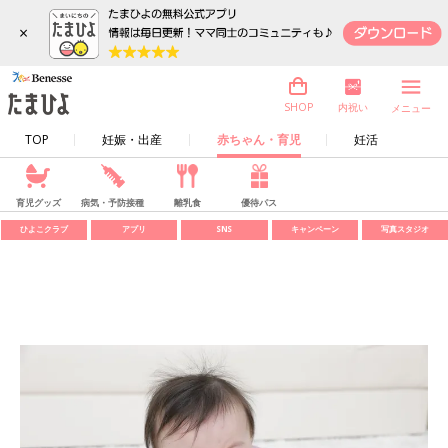
×
内祝い
SHOP
メニュー
TOP
妊娠・出産
赤ちゃん・育児
妊活
育児グッズ
病気・予防接種
離乳食
優待パス
ひよこクラブ
アプリ
SNS
キャンペーン
写真スタジオ