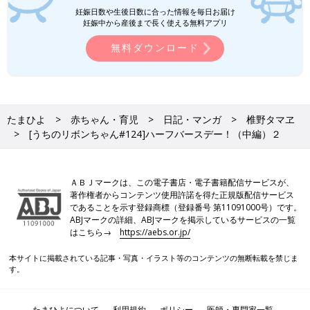
妊娠日数や生後日数に合った情報を毎日お届け
妊娠中から産後まで長く使える無料アプリ
無料ダウンロード
たまひよ
赤ちゃん・育児
日記・マンガ
椎野タマヱ
[うちのリボンちゃん#124]ハーフバースデー！（中編）２
ＡＢＪマークは、この電子書店・電子書籍配信サービスが、
著作権者からコンテンツ使用許諾を得た正規版配信サービス
であることを示す登録商標（登録番号 第11091000号）です。
ABJマークの詳細、ABJマークを掲示しているサービスの一覧
はこちら→
https://aebs.or.jp/
本サイトに掲載されている記事・写真・イラスト等のコンテンツの無断転載を禁じま
す。
たまひよについて
利用規約
ポリシー
医師・専門家一覧