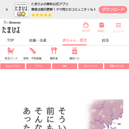
×
内祝い
SHOP
メニュー
TOP
妊娠・出産
赤ちゃん・育児
妊活
育児グッズ
病気・予防接種
離乳食
優待パス
ひよこクラブ
アプリ
SNS
キャンペーン
写真スタジオ