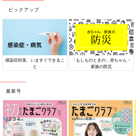
ピックアップ
・
日本外来小児科学会リーフレッ
六星占術 細木かおりさんの人生
ト検討会
相談
最新号