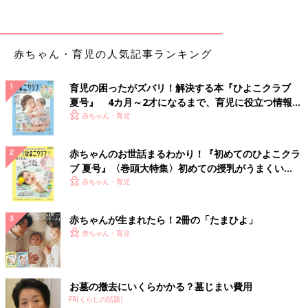
赤ちゃん・育児の人気記事ランキング
育児の困ったがズバリ！解決する本『ひよこクラブ
夏号』 4カ月～2才になるまで、育児に役立つ情報が
いっぱい！
赤ちゃん・育児
赤ちゃんのお世話まるわかり！『初めてのひよこクラ
ブ 夏号』〈巻頭大特集〉初めての授乳がうまくい
く！ おっぱい・ミルクの基本と夏のトラブル 解決テ
赤ちゃん・育児
ク
赤ちゃんが生まれたら！2冊の「たまひよ」
赤ちゃん・育児
お墓の撤去にいくらかかる？墓じまい費用
PR(くらしの話題)