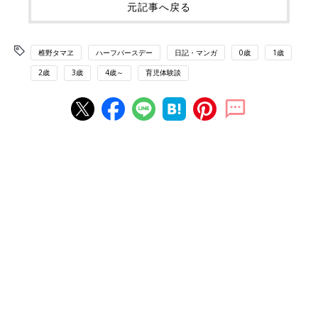
元記事へ戻る
椎野タマヱ
ハーフバースデー
日記・マンガ
0歳
1歳
2歳
3歳
4歳～
育児体験談