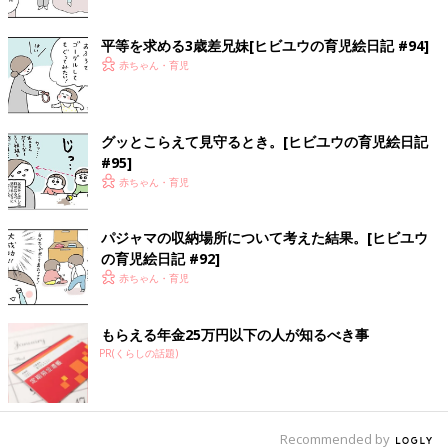
平等を求める3歳差兄妹[ヒビユウの育児絵日記 #94]
赤ちゃん・育児
グッとこらえて見守るとき。[ヒビユウの育児絵日記
#95]
赤ちゃん・育児
パジャマの収納場所について考えた結果。[ヒビユウ
の育児絵日記 #92]
赤ちゃん・育児
もらえる年金25万円以下の人が知るべき事
PR(くらしの話題)
Recommended by