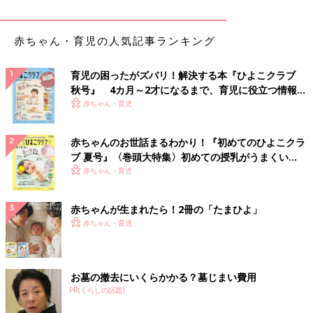
赤ちゃん・育児の人気記事ランキング
育児の困ったがズバリ！解決する本『ひよこクラブ
秋号』 4カ月～2才になるまで、育児に役立つ情報が
いっぱい！
赤ちゃん・育児
赤ちゃんのお世話まるわかり！『初めてのひよこクラ
ブ 夏号』〈巻頭大特集〉初めての授乳がうまくい
く！ おっぱい・ミルクの基本と夏のトラブル 解決テ
赤ちゃん・育児
ク
赤ちゃんが生まれたら！2冊の「たまひよ」
赤ちゃん・育児
お墓の撤去にいくらかかる？墓じまい費用
PR(くらしの話題)