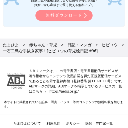
妊娠日数や生後日数に合った情報を毎日お届け
妊娠中から産後まで長く使える無料アプリ
無料ダウンロード
たまひよ
赤ちゃん・育児
日記・マンガ
ヒビユウ
一石二鳥な手抜き家事！[ヒビユウの育児絵日記 #96]
ＡＢＪマークは、この電子書店・電子書籍配信サービスが、
著作権者からコンテンツ使用許諾を得た正規版配信サービス
であることを示す登録商標（登録番号 第11091000号）です。
ABJマークの詳細、ABJマークを掲示しているサービスの一覧
はこちら→
https://aebs.or.jp/
本サイトに掲載されている記事・写真・イラスト等のコンテンツの無断転載を禁じま
す。
たまひよについて
利用規約
ポリシー
医師・専門家一覧