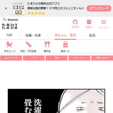
×
内祝い
SHOP
メニュー
TOP
妊娠・出産
赤ちゃん・育児
妊活
育児グッズ
病気・予防接種
離乳食
優待パス
ひよこクラブ
アプリ
SNS
キャンペーン
写真スタジオ