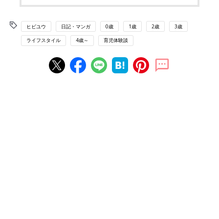
ヒビユウ
日記・マンガ
0歳
1歳
2歳
3歳
ライフスタイル
4歳～
育児体験談