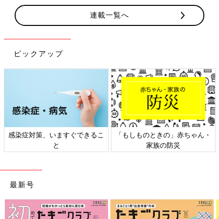
連載一覧へ
ピックアップ
赤ちゃん・
日本外来小児科学会リーフレッ
六星占術 細木かおり
災
ト検討会
相談
最新号