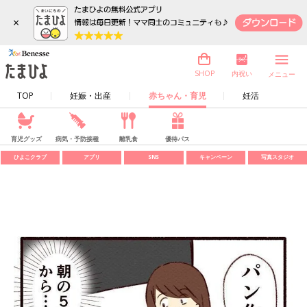
×
内祝い
SHOP
メニュー
TOP
妊娠・出産
赤ちゃん・育児
妊活
育児グッズ
病気・予防接種
離乳食
優待パス
ひよこクラブ
アプリ
SNS
キャンペーン
写真スタジオ