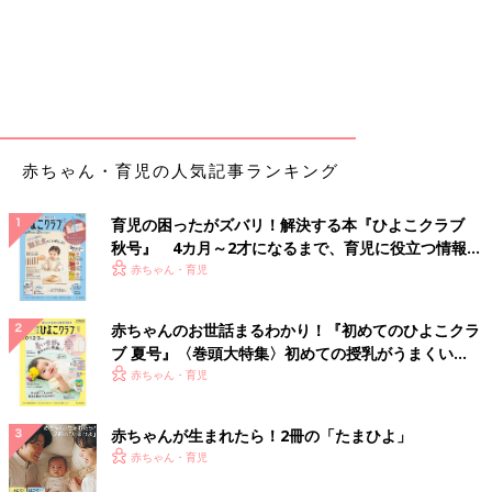
赤ちゃん・育児の人気記事ランキング
育児の困ったがズバリ！解決する本『ひよこクラブ
秋号』 4カ月～2才になるまで、育児に役立つ情報が
いっぱい！
赤ちゃん・育児
赤ちゃんのお世話まるわかり！『初めてのひよこクラ
ブ 夏号』〈巻頭大特集〉初めての授乳がうまくい
く！ おっぱい・ミルクの基本と夏のトラブル 解決テ
赤ちゃん・育児
ク
赤ちゃんが生まれたら！2冊の「たまひよ」
赤ちゃん・育児