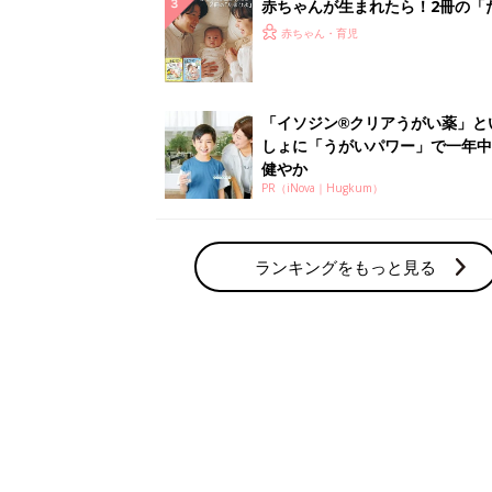
赤ちゃん・育児の人気テーマ
育児日記・マンガ
出産・育児あるあるをマンガで楽しもう
赤ちゃんの病気
赤ちゃんの病気や事故・ケガ、ホームケア
いてまとめました