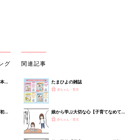
初め
娘から学ぶ大切な心【子育てなめてま
大特
した日記#144】
赤ちゃん・育児
 お
ブル
たま
娘の登校【子育てなめてました日記
#142】
赤ちゃん・育児
小学校の運動会【子育てなめてました
いっ
日記#146】
赤ちゃん・育児
！
オンライン授業【子育てなめてました
日記#136】
赤ちゃん・育児
「イソジン®クリアうがい薬」といっ
しょに「うがいパワー」で一年中！