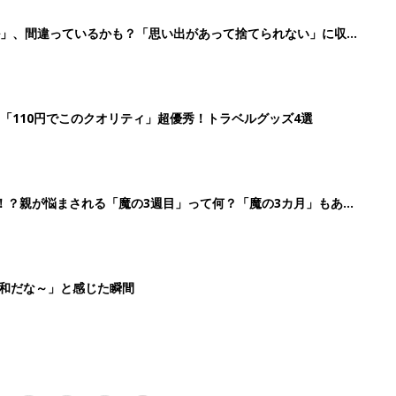
3
4
5
>
生後日数に合った情報を毎日お届け
ら産後まで長く使える無料アプリ
ダウンロード