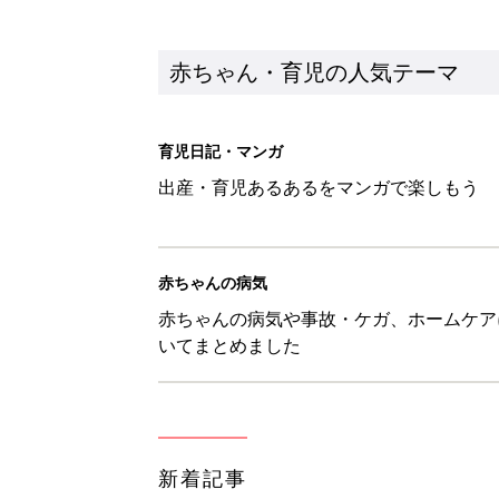
新着記事
あなたの「服を捨てるマイルー
スタイリストが喝！
赤ちゃん・育児
セリア「かわいくて機能性も◎」
赤ちゃん・育児
生後3週目の赤ちゃんはよく泣く
って本当？【専門家】
赤ちゃん・育児
反抗期の息子が...ママたちが「