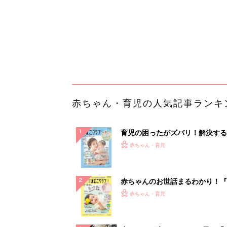
赤ちゃんのお世話まるわかり！『
てのひよこクラブ 夏号』〈巻頭
赤ちゃん・育児
集〉初めての授乳がうまくいく！
っぱい・ミルクの基本と夏のトラ
解決テク
赤ちゃんが生まれたら！2冊の「
ひよ」
赤ちゃん・育児
「イソジン®クリアうがい薬」と
しょに「うがいパワー」で一年中
健やか
PR（iNova｜Hugkum）
ランキングをもっと見る