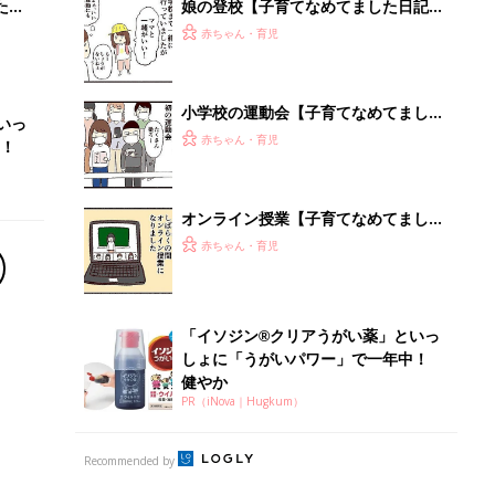
健やか
PR（iNova｜Hugkum）
Recommended by
離乳食はいつから？進め方は？「たまひよ きほんの離
乳食」
授乳の悩みや初めての離乳食作りに役立つ
子育てとお金
につ
妊娠・出産・育児にかかる費用やもらえる補助
金・助成金を解説