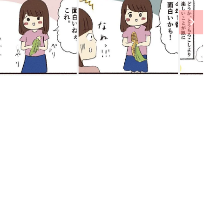
ング
関連記事
本
たまひよの雑誌
2才
赤ちゃん・育児
いっ