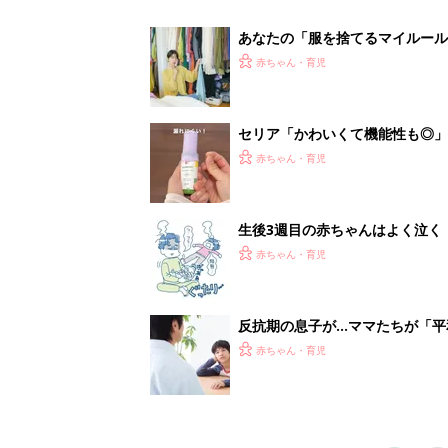
赤ちゃん・育児
1
2
妊娠日数や
妊娠中か