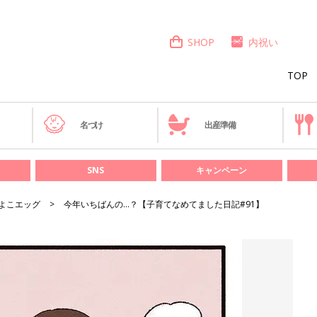
SHOP
内祝い
TOP
き
名づけ
出産準備
SNS
キャンペーン
よこエッグ
今年いちばんの…？【子育てなめてました日記#91】