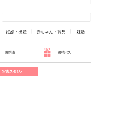
妊娠・出産
赤ちゃん・育児
妊活
離乳食
優待パス
写真スタジオ