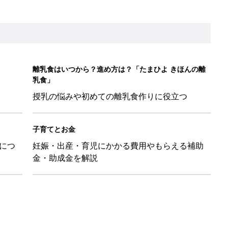
ル」、間違っているかも？「思い出があって捨てられない」に収納
「110円でこのクオリティ」超優秀！トラベルグッズ4選
！？親が悩まされる「魔の3週目」って何？「魔の3カ月」もある
平和だな～」と感じた瞬間