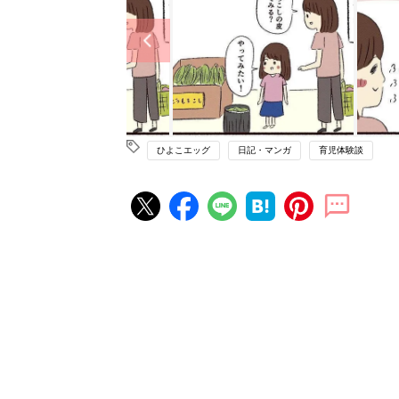
ひよこエッグ
日記・マンガ
育児体験談
赤ちゃん・育児の人気記事ランキ
育児の困ったがズバリ！解決する
『ひよこクラブ 夏号』 4カ月～
赤ちゃん・育児
になるまで、育児に役立つ情報が
ぱい！