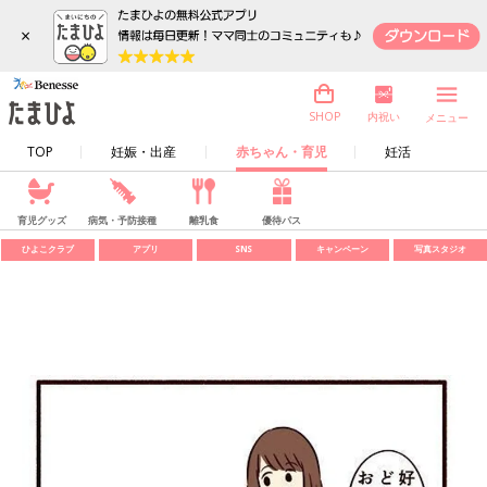
×
内祝い
SHOP
メニュー
TOP
妊娠・出産
赤ちゃん・育児
妊活
育児グッズ
病気・予防接種
離乳食
優待パス
ひよこクラブ
アプリ
SNS
キャンペーン
写真スタジオ