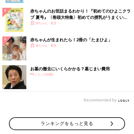
赤ちゃんのお世話まるわかり！『初めてのひよこクラ
ブ 夏号』〈巻頭大特集〉初めての授乳がうまくい
く！ おっぱい・ミルクの基本と夏のトラブル 解決テ
赤ちゃん・育児
ク
赤ちゃんが生まれたら！2冊の「たまひよ」
赤ちゃん・育児
お墓の撤去にいくらかかる？墓じまい費用
PR(くらしの話題)
Recommended by
ランキングをもっと見る