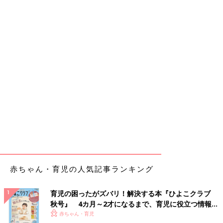
赤ちゃん・育児の人気記事ランキング
育児の困ったがズバリ！解決する本『ひよこクラブ
秋号』 4カ月～2才になるまで、育児に役立つ情報が
いっぱい！
赤ちゃん・育児