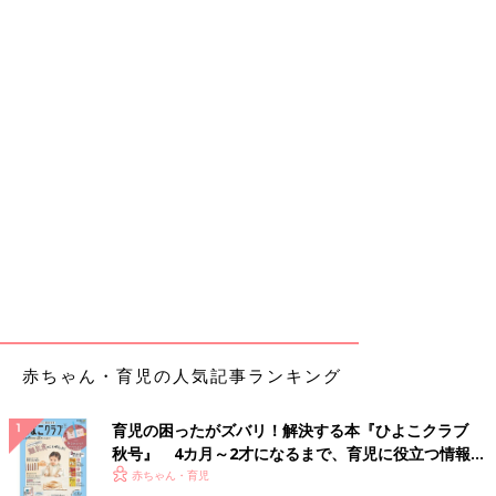
赤ちゃん・育児の人気記事ランキング
育児の困ったがズバリ！解決する本『ひよこクラブ
秋号』 4カ月～2才になるまで、育児に役立つ情報が
いっぱい！
赤ちゃん・育児