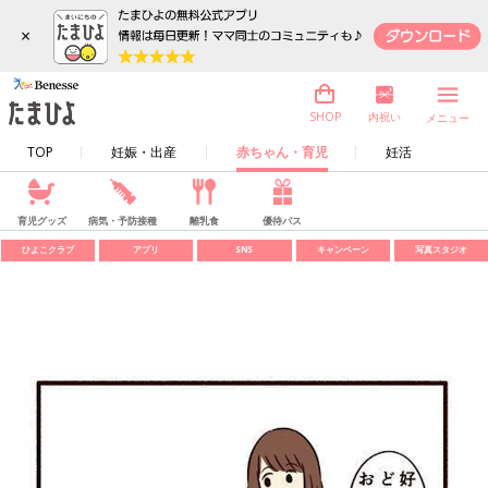
×
内祝い
SHOP
メニュー
TOP
妊娠・出産
赤ちゃん・育児
妊活
育児グッズ
病気・予防接種
離乳食
優待パス
ひよこクラブ
アプリ
SNS
キャンペーン
写真スタジオ