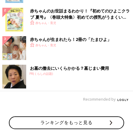
赤ちゃんのお世話まるわかり！『初めてのひよこクラ
ブ 夏号』〈巻頭大特集〉初めての授乳がうまくい
く！ おっぱい・ミルクの基本と夏のトラブル 解決テ
赤ちゃん・育児
ク
赤ちゃんが生まれたら！2冊の「たまひよ」
赤ちゃん・育児
お墓の撤去にいくらかかる？墓じまい費用
PR(くらしの話題)
Recommended by
ランキングをもっと見る