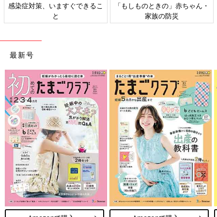
しものときの」赤ちゃん・
日本外来小児科学会リーフレッ
六星占
家族の防災
ト検討会
最新号