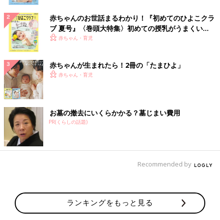
赤ちゃんのお世話まるわかり！『初めてのひよこクラ
ブ 夏号』〈巻頭大特集〉初めての授乳がうまくい
く！ おっぱい・ミルクの基本と夏のトラブル 解決テ
赤ちゃん・育児
ク
赤ちゃんが生まれたら！2冊の「たまひよ」
赤ちゃん・育児
お墓の撤去にいくらかかる？墓じまい費用
PR(くらしの話題)
Recommended by
ランキングをもっと見る