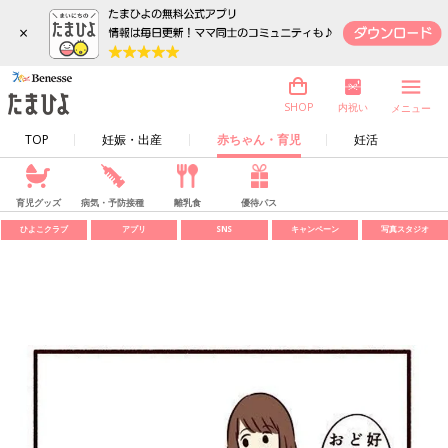
×
内祝い
SHOP
メニュー
TOP
妊娠・出産
赤ちゃん・育児
妊活
育児グッズ
病気・予防接種
離乳食
優待パス
ひよこクラブ
アプリ
SNS
キャンペーン
写真スタジオ