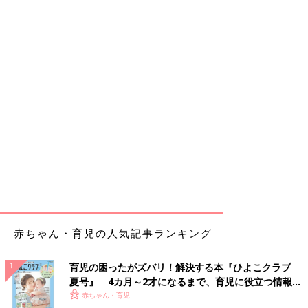
赤ちゃん・育児の人気記事ランキング
育児の困ったがズバリ！解決する本『ひよこクラブ
夏号』 4カ月～2才になるまで、育児に役立つ情報が
いっぱい！
赤ちゃん・育児