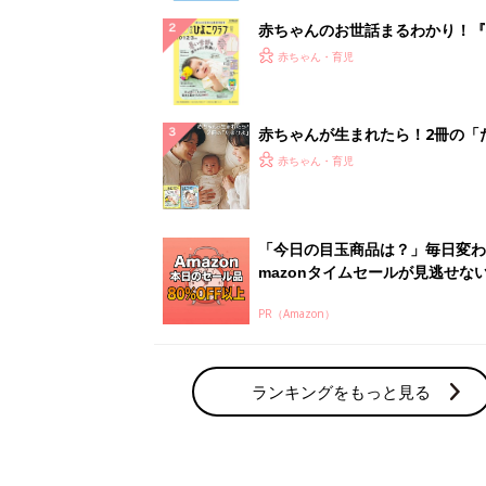
赤ちゃんのお世話まるわかり！『
てのひよこクラブ 夏号』〈巻頭
赤ちゃん・育児
集〉初めての授乳がうまくいく！
っぱい・ミルクの基本と夏のトラ
解決テク
赤ちゃんが生まれたら！2冊の「
ひよ」
赤ちゃん・育児
「今日の目玉商品は？」毎日変わ
mazonタイムセールが見逃せな
PR（Amazon）
ランキングをもっと見る