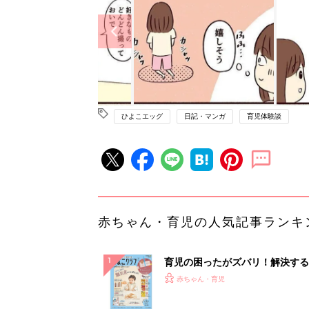
ひよこエッグ
日記・マンガ
育児体験談
赤ちゃん・育児の人気記事ランキ
育児の困ったがズバリ！解決する
『ひよこクラブ 秋号』 4カ月～
赤ちゃん・育児
になるまで、育児に役立つ情報が
ぱい！