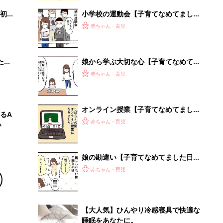
初め
小学校の運動会【子育てなめてました
大特
日記#146】
赤ちゃん・育児
 お
ブル
たま
娘から学ぶ大切な心【子育てなめてま
した日記#144】
赤ちゃん・育児
オンライン授業【子育てなめてました
るA
日記#136】
赤ちゃん・育児
い
娘の勘違い【子育てなめてました日記
#143】
赤ちゃん・育児
【大人気】ひんやり冷感寝具で快適な
睡眠をあなたに。