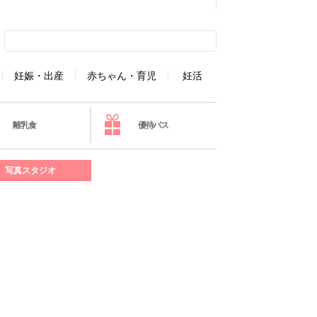
妊娠・出産
赤ちゃん・育児
妊活
離乳食
優待パス
写真スタジオ