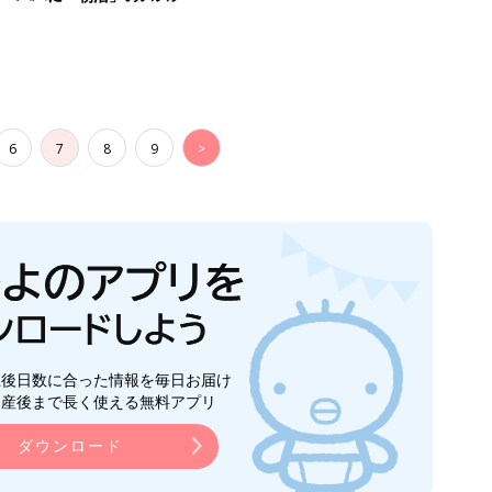
6
7
8
9
>
生後日数に合った情報を毎日お届け
ら産後まで長く使える無料アプリ
ダウンロード