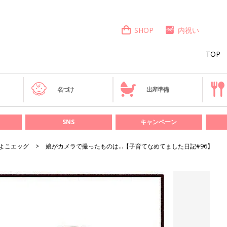
SHOP
内祝い
TOP
き
名づけ
出産準備
SNS
キャンペーン
よこエッグ
娘がカメラで撮ったものは…【子育てなめてました日記#96】