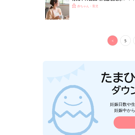
赤ちゃん・育児
<
5
妊娠日数や
妊娠中か