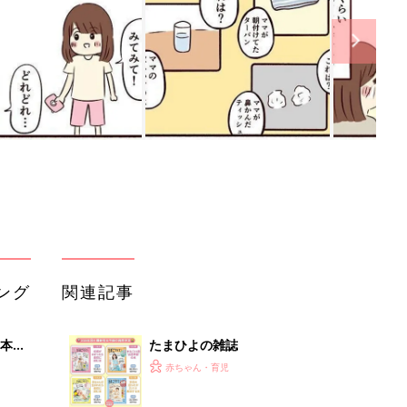
ング
関連記事
本
たまひよの雑誌
2才
赤ちゃん・育児
いっ