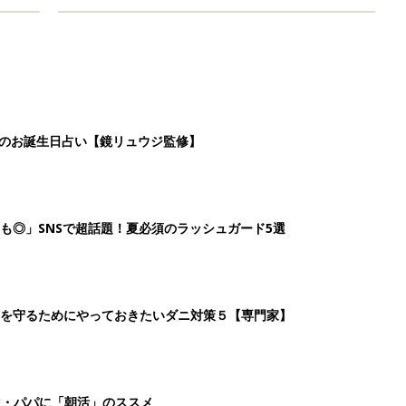
日のお誕生日占い【鏡リュウジ監修】
も◎」SNSで超話題！夏必須のラッシュガード5選
を守るためにやっておきたいダニ対策５【専門家】
マ・パパに「朝活」のススメ