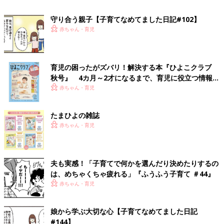
守り合う親子【子育てなめてました日記#102】
赤ちゃん・育児
育児の困ったがズバリ！解決する本『ひよこクラブ
秋号』 4カ月～2才になるまで、育児に役立つ情報が
いっぱい！
赤ちゃん・育児
たまひよの雑誌
赤ちゃん・育児
夫も実感！「子育てで何かを選んだり決めたりするの
は、めちゃくちゃ疲れる」『ふうふう子育て ＃44』
赤ちゃん・育児
娘から学ぶ大切な心【子育てなめてました日記
#144】