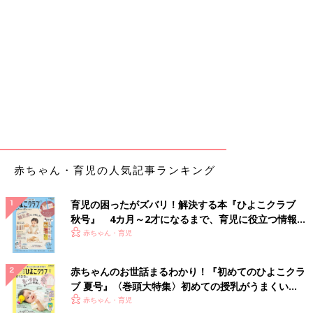
赤ちゃん・育児の人気記事ランキング
育児の困ったがズバリ！解決する本『ひよこクラブ
秋号』 4カ月～2才になるまで、育児に役立つ情報が
いっぱい！
赤ちゃん・育児
赤ちゃんのお世話まるわかり！『初めてのひよこクラ
ブ 夏号』〈巻頭大特集〉初めての授乳がうまくい
く！ おっぱい・ミルクの基本と夏のトラブル 解決テ
赤ちゃん・育児