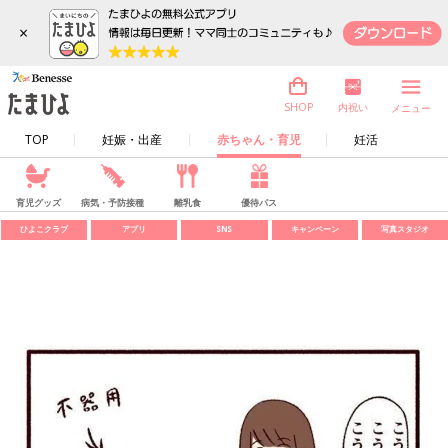
×
内祝い
SHOP
メニュー
TOP
妊娠・出産
赤ちゃん・育児
妊活
育児グッズ
病気・予防接種
離乳食
優待パス
ひよこクラブ
アプリ
SNS
キャンペーン
写真スタジオ