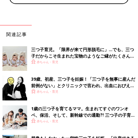
関連記事
三つ子育児。「限界が来て円形脱毛に」…でも、三つ
子だからこそ生まれた宝物のようなご縁がたくさん！
【体験談】
赤ちゃん・育児
39歳、初産、三つ子を妊娠！「三つ子を無事に産んだ
前例がない」とクリニックで言われ、出血におびえる
日々…【桑子英里アナ・インタビュー】
赤ちゃん・育児
1歳の三つ子を育てるママ。生まれてすぐのワンオ
ペ、保活、そして、新幹線での通勤⁈ 三つ子の子育て
のリアル【多胎育児体験談】
赤ちゃん・育児