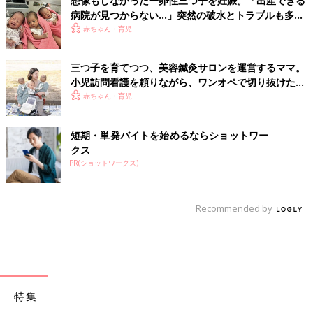
想像もしなかった一卵性三つ子を妊娠。「出産できる
病院が見つからない…」突然の破水とトラブルも多数
経験！【体験談】
赤ちゃん・育児
三つ子を育てつつ、美容鍼灸サロンを運営するママ。
小児訪問看護を頼りながら、ワンオペで切り抜けた赤
ちゃん育児！【多胎インタビュー・後編】
赤ちゃん・育児
短期・単発バイトを始めるならショットワー
クス
PR(ショットワークス)
Recommended by
特集