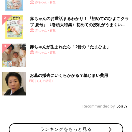
いっぱい！
赤ちゃん・育児
赤ちゃんのお世話まるわかり！『初めてのひよこクラ
ブ 夏号』〈巻頭大特集〉初めての授乳がうまくい
く！ おっぱい・ミルクの基本と夏のトラブル 解決テ
赤ちゃん・育児
ク
赤ちゃんが生まれたら！2冊の「たまひよ」
赤ちゃん・育児
お墓の撤去にいくらかかる？墓じまい費用
PR(くらしの話題)
Recommended by
ランキングをもっと見る