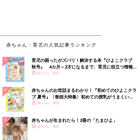
赤ちゃん・育児の人気記事ランキング
育児の困ったがズバリ！解決する本『ひよこクラブ
秋号』 4カ月～2才になるまで、育児に役立つ情報が
いっぱい！
赤ちゃん・育児
赤ちゃんのお世話まるわかり！『初めてのひよこクラ
ブ 夏号』〈巻頭大特集〉初めての授乳がうまくい
く！ おっぱい・ミルクの基本と夏のトラブル 解決テ
赤ちゃん・育児
ク
赤ちゃんが生まれたら！2冊の「たまひよ」
赤ちゃん・育児