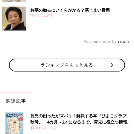
お墓の撤去にいくらかかる？墓じまい費用
PR(くらしの話題)
Recommended by
ランキングをもっと見る
関連記事
育児の困ったがズバリ！解決する本『ひよこクラブ
秋号』 4カ月～2才になるまで、育児に役立つ情報が
いっぱい！
赤ちゃん・育児