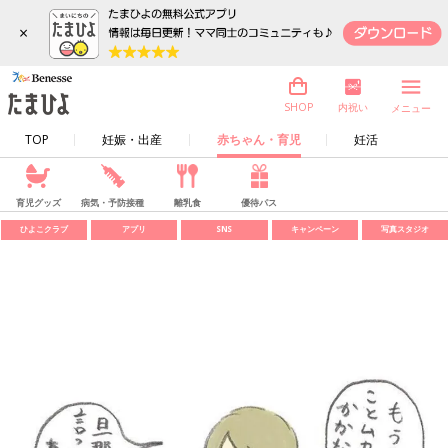
×
内祝い
SHOP
メニュー
TOP
妊娠・出産
赤ちゃん・育児
妊活
育児グッズ
病気・予防接種
離乳食
優待パス
ひよこクラブ
アプリ
SNS
キャンペーン
写真スタジオ